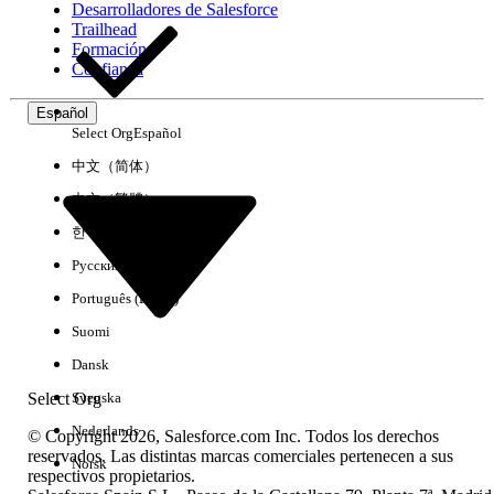
Desarrolladores de Salesforce
Trailhead
Experiencia
Formación
Confianza
Español
Select Org
Español
Borrar todo
Listo
中文（简体）
中文（繁體）
한국어
Русский
Português (Brasil)
Suomi
Dansk
Select Org
Svenska
Nederlands
© Copyright 2026, Salesforce.com Inc. Todos los derechos
reservados. Las distintas marcas comerciales pertenecen a sus
Norsk
respectivos propietarios.
No hay resultados