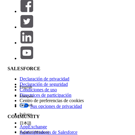
Filtros (0)
SELECCIONAR FILTROS
Agregar
Área de productos
Repercusión de función
SALESFORCE
Declaración de privacidad
Declaración de seguridad
English
Condiciones de uso
Directrices de participación
Français
Centro de preferencias de cookies
Deutsch
Sus opciones de privacidad
Edición
Italiano
COMMUNITY
日本語
AppExchange
Administradores de Salesforce
Español (México)