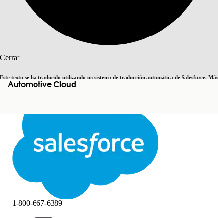
Buscar
Cerrar
Este texto se ha traducido utilizando un sistema de traducción automática de Salesforce. Más
Automotive Cloud
Cambiar a inglés
Ahora no
información
aquí
.
Cerrar
Cerrar
1-800-667-6389