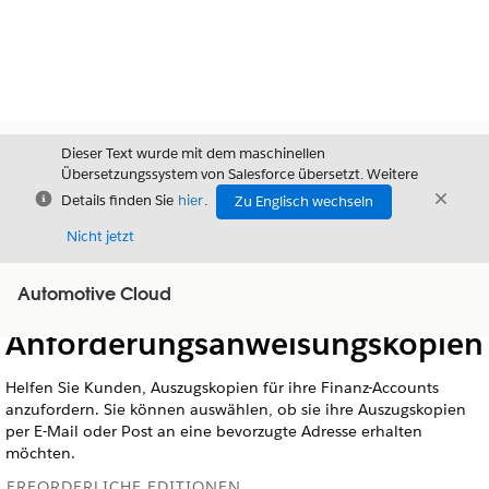
Dieser Text wurde mit dem maschinellen
Übersetzungssystem von Salesforce übersetzt. Weitere
Schließen
Schli
Details finden Sie
hier
.
Zu Englisch wechseln
Schließ
Nicht jetzt
Automotive Cloud
Inhalt
Inhalt anzeigen
Anforderungsanweisungskopien
Helfen Sie Kunden, Auszugskopien für ihre Finanz-Accounts
anzufordern. Sie können auswählen, ob sie ihre Auszugskopien
per E-Mail oder Post an eine bevorzugte Adresse erhalten
möchten.
ERFORDERLICHE EDITIONEN