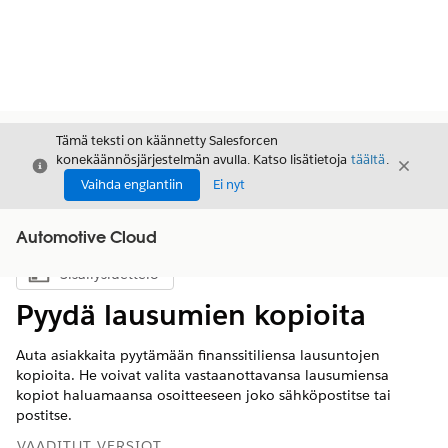
Tämä teksti on käännetty Salesforcen
konekäännösjärjestelmän avulla. Katso lisätietoja
täältä
.
Sulje
Sulje
Sulje
Vaihda englantiin
Ei nyt
Automotive Cloud
Sisällysluettelo
Näytä sisällysluettelo
Pyydä lausumien kopioita
Auta asiakkaita pyytämään finanssitiliensa lausuntojen
kopioita. He voivat valita vastaanottavansa lausumiensa
kopiot haluamaansa osoitteeseen joko sähköpostitse tai
postitse.
VAADITUT VERSIOT