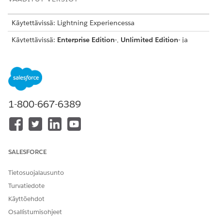
Käytettävissä: Lightning Experiencessa
Käytettävissä:
Enterprise Edition
-,
Unlimited Edition
- ja
Developer Edition
-versioissa.
TARVITTAVAT KÄYTTÖOIKEUDET
Käyttöoikeusjoukkojen
Käyttöoikeusjoukkojen
kohdistaminen käyttäjille:
kohdistusoikeus
1-800-667-6389
JA
Määritysten ja kokoonpanon
tarkasteluoikeus
SALESFORCE
Tietosuojalausunto
Turvatiedote
Tässä asiakirjassa linkitetyt aiheet selittävät, miten
TÄRKEÄÄ
Käyttöehdot
palveluprosessit toimivat Financial Services Cloudin kanssa.
Osallistumisohjeet