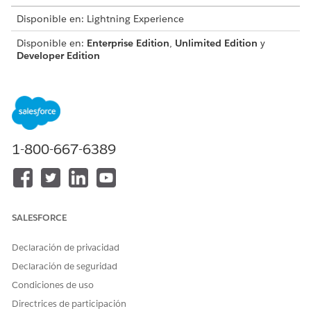
Disponible en: Lightning Experience
Disponible en:
Enterprise Edition
,
Unlimited Edition
y
Developer Edition
PERMISOS DE USUARIO NECESARIOS
Para asignar conjuntos de
Asignar conjuntos de
permisos a usuarios:
permisos
1-800-667-6389
Y
Ver parámetros y
configuración
SALESFORCE
Declaración de privacidad
Declaración de seguridad
Los temas vinculados en este documento
IMPORTANTE
explican cómo funcionan los procesos de servicio con
Condiciones de uso
Financial Services Cloud. No obstante, puede hacer
Directrices de participación