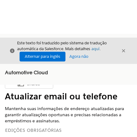
Este texto foi traduzido pelo sistema de tradução
automática da Salesforce. Mais detalhes
aqui
.
Fechar
Fecha
Fechar
Alternar para inglês
Agora não
Automotive Cloud
Índice
Mostrar índice
Atualizar email ou telefone
Mantenha suas informações de endereço atualizadas para
garantir atualizações oportunas e precisas relacionadas a
empréstimos e assinaturas.
EDIÇÕES OBRIGATÓRIAS