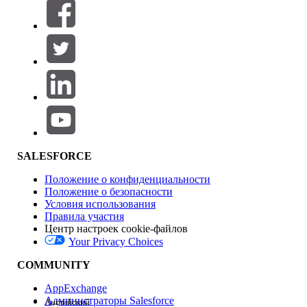
Фильтровать по (0)
ВЫБРАТЬ ФИЛЬТРЫ
Добавить
Область продуктов
Влияние на функции
SALESFORCE
Положение о конфиденциальности
Положение о безопасности
Условия использования
Правила участия
Центр настроек cookie-файлов
Your Privacy Choices
Версия
COMMUNITY
AppExchange
Администраторы Salesforce
Английский