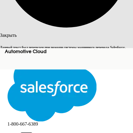
Поиск
Закрыть
Данный текст был переведен при помощи системы машинного перевода Salesforce.
Automotive Cloud
Переключить на английский
Дополнительные сведения см.
здесь
.
Не сейчас
Закрыть
Закрыть
1-800-667-6389