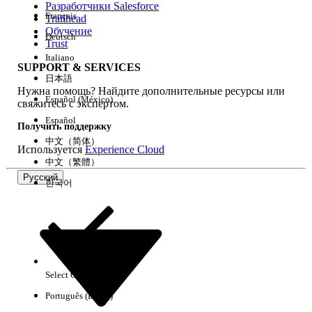
Разработчики Salesforce
Français
Trailhead
Возможности
Обучение
Deutsch
Trust
Italiano
SUPPORT & SERVICES
日本語
Нужна помощь? Найдите дополнительные ресурсы или
Очистить все
Готово
Español (México)
свяжитесь с экспертом.
Español
Получить поддержку
中文（简体）
Используется
Experience Cloud
中文（繁體）
Русский
한국어
Select Org
Русский
Português (Brasil)
Результаты отсутствуют