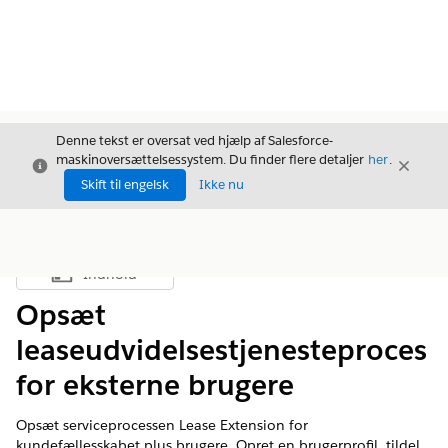
Denne tekst er oversat ved hjælp af Salesforce-
maskinoversættelsessystem. Du finder flere detaljer
her
.
Luk
Luk
Luk
Skift til engelsk
Ikke nu
Indhold
Vis indholdsfortegnelse
Opsæt
leaseudvidelsestjenesteproces
for eksterne brugere
Opsæt serviceprocessen Lease Extension for
kundefællesskabet plus brugere. Opret en brugerprofil, tildel