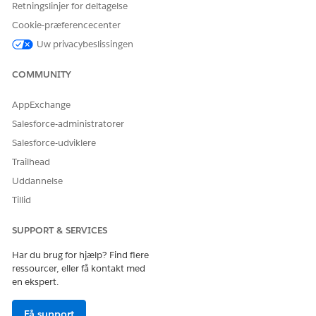
Angiv et navn, og gem dine ændringer.
Retningslinjer for deltagelse
Under Generelle brugertilladelser skal du tildele disse
Cookie-præferencecenter
tilladelser.
Uw privacybeslissingen
Kør beslutningsmatrikser
Kør udtrykssæt
COMMUNITY
Kør beslutningstabeller
Kør forløb
AppExchange
Under Standardobjekttilladelser skal du give adgangen
Salesforce-administratorer
Læs, Opret og Rediger for disse objekter.
Sag
Salesforce-udviklere
Beslutningsmatrikser
Trailhead
Dokumenter
Uddannelse
Dokumentchecklisteelementer
Tillid
Anmodninger om servicekatalog
Relaterede elementer for tjenestekatalanmodninger
SUPPORT & SERVICES
Modtagne dokumenter
Modtagne dokumenttyper
Har du brug for hjælp? Find flere
ressourcer, eller få kontakt med
Gem dine ændringer.
en ekspert.
Opret en kunde
Få support