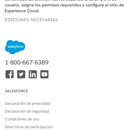
usuario, asigne los permisos requeridos y configure el sitio de
Experience Cloud.
EDICIONES NECESARIAS
Disponible en: Lightning Experience
Disponible en:
Enterprise Edition
,
Unlimited Edition
y
Developer Edition
1-800-667-6389
PERMISOS DE USUARIO NECESARIOS
Para crear perfiles de
Gestionar usuarios externos
usuario:
y Gestionar perfiles y
conjuntos de permisos
SALESFORCE
Asegúrese de tener la licencia de Customer Community Plus
para Experience Cloud agregada a su organización.
Declaración de privacidad
Declaración de seguridad
Crear un perfil de usuario
Condiciones de uso
En Configuración, ingrese
en el cuadro
Perfiles
Directrices de participación
Búsqueda rápida y, a continuación, seleccione
Perfiles
.