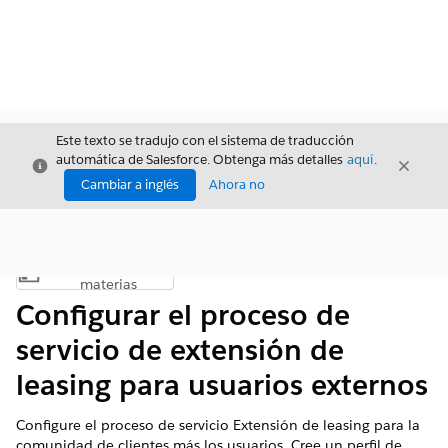
Este texto se tradujo con el sistema de traducción
automática de Salesforce. Obtenga más detalles
aquí
.
Cerrar
Cerrar
Cerrar
Cambiar a inglés
Ahora no
Índice de
Mostrar índice de materias
materias
Configurar el proceso de
servicio de extensión de
leasing para usuarios externos
Configure el proceso de servicio Extensión de leasing para la
comunidad de clientes más los usuarios. Cree un perfil de