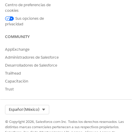
Centro de preferencias de
Duplique el perfil de usuario Customer Community Plus.
cookies
Ingrese un nombre y guarde sus cambios.
Bajo Permisos de usuario generales, asigne estos
Sus opciones de
permisos.
privacidad
Ejecutar matrices de decisiones
Ejecutar conjuntos de expresiones
COMMUNITY
Ejecutar tablas de decisiones
Ejecutar flujos
AppExchange
Administradores de Salesforce
Bajo Permisos de objeto estándar, otorgue acceso de
lectura, creación y modificación para estos objetos.
Desarrolladores de Salesforce
Caso
Trailhead
Matrices de decisiones
Capacitación
Documentos
Trust
Elementos de lista de selección de documento
Solicitudes de catálogo de servicio
Elementos relacionados de solicitudes de catálogo de
servicio
Select Org
Español (México)
Documentos recibidos
Tipos de documentos recibidos
© Copyright 2026, Salesforce.com Inc. Todos los derechos reservados. Las
distintas marcas comerciales pertenecen a sus respectivos propietarios.
Guarde sus cambios.