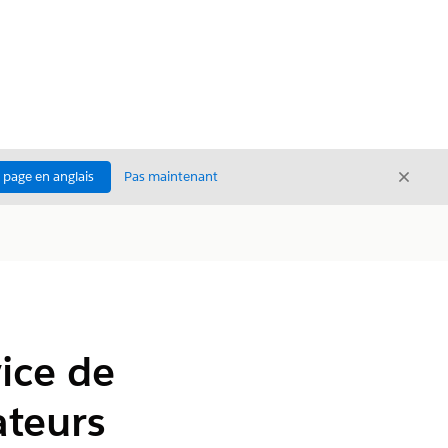
Ferme
a page en anglais
Pas maintenant
Fermer
ice de
ateurs