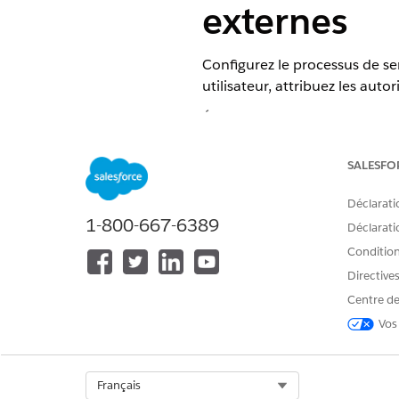
externes
Configurez le processus de ser
utilisateur, attribuez les auto
ÉDITIONS REQUISES
Disponible avec : Lightning Exp
SALESFO
Disponible avec :
Enterprise
Edi
Déclarati
1-800-667-6389
Déclaratio
Conditions
Pour créer des profils utilisateur
Directive
Centre de
Assurez-vous que la licence 
Vos
Création d'un profil utilisate
Select Org
Français
Dans Configuration, saisissez