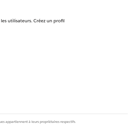
s utilisateurs. Créez un profil
s et Gérer les profils et les ensembles
à votre organisation.
es appartiennent à leurs propriétaires respectifs.