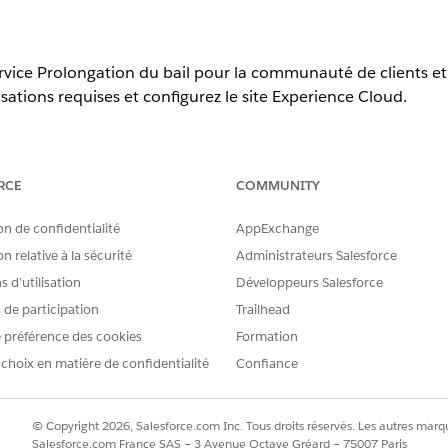
vice Prolongation du bail pour la communauté de clients et le
risations requises et configurez le site Experience Cloud.
erience
RCE
COMMUNITY
tion,
Unlimited
Edition et
Developer
Edition
on de confidentialité
AppExchange
n relative à la sécurité
Administrateurs Salesforce
AUTORISATIONS UTILISATEUR REQUISES
 d’utilisation
Développeurs Salesforce
 :
Gérer les utilisateurs externe
s de participation
Trailhead
d’autorisations
 préférence des cookies
Formation
Customer Community Plus pour Experience Cloud est ajoutée 
 choix en matière de confidentialité
Confiance
ur
© Copyright 2026, Salesforce.com Inc. Tous droits réservés. Les autres marqu
Salesforce.com France SAS – 3 Avenue Octave Gréard – 75007 Paris
dans la case Recherche rapide, puis sélectionnez
Profils
.
Profils