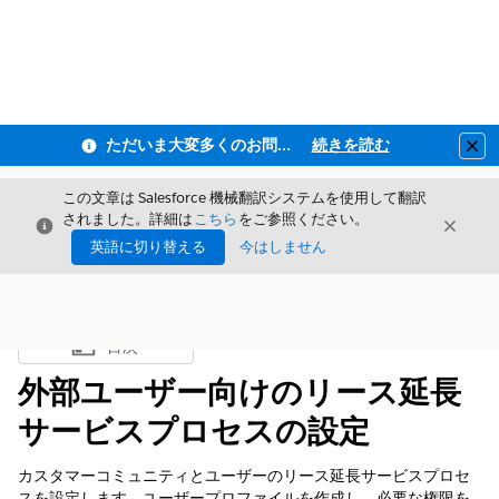
ただいま大変多くのお問い合わせをいただいており、ご連絡までにお時間を頂戴しております
続きを読む
Clo
この文章は Salesforce 機械翻訳システムを使用して翻訳
されました。詳細は
こちら
をご参照ください。
閉じる
閉じ
閉じる
英語に切り替える
今はしません
目次
目次を表示
外部ユーザー向けのリース延長
サービスプロセスの設定
カスタマーコミュニティとユーザーのリース延長サービスプロセ
スを設定します。ユーザープロファイルを作成し、必要な権限を