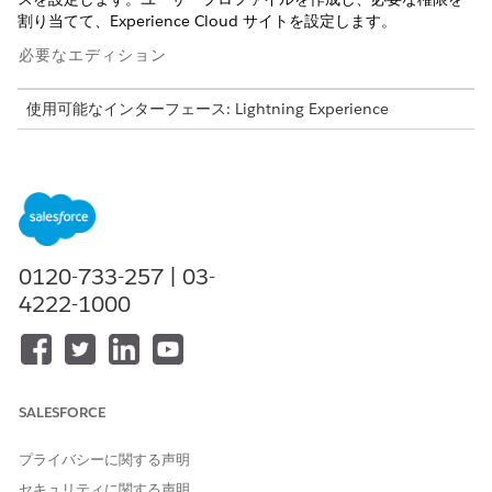
割り当てて、Experience Cloud サイトを設定します。
必要なエディション
使用可能なインターフェース: Lightning Experience
使用可能なエディション:
Enterprise
Edition、
Unlimited
Edition、および
Developer
Edition。
必要なユーザー権限
ユーザープロファイルを作成
「外部ユーザーの管理」、
0120-733-257 | 03-
する
「プロファイルおよび権限セ
4222-1000
ットの管理」
Experience Cloud の Customer Community Plus ライセンスが
組織に追加されていることを確認します。
SALESFORCE
ユーザープロファイルの作成
[設定] から、[クイック検索] ボックスに
と入
「プロファイル」
プライバシーに関する声明
力し、
[プロファイル]
を選択します。
セキュリティに関する声明