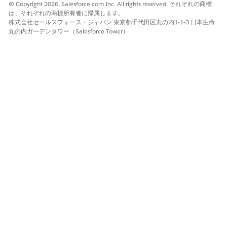
顧客の作成
© Copyright 2026, Salesforce.com Inc. All rights reserved. それぞれの商標
は、それぞれの商標所有者に帰属します。
アクションランチャーで、[
Accounts] を
検索して選択しま
株式会社セールスフォース・ジャパン 東京都千代田区丸の内1-1-3 日本生命
す。
丸の内ガーデンタワー（Salesforce Tower）
カスタマーユーザーとして有効にする個人取引先レコードを選
択します。
ドロップダウンから、[カスタマーユーザーを有効化] を選択し
ます。
[設定] の [新規ユーザー] ページの [プロファイル] で、[ユーザ
ープロファイルを作成] タスクで作成したコピーしたプロファ
イルを選択します。
[権限セットの割り当て] で、[
割り当ての編集
] をクリックし、
これらの権限セットをユーザーに割り当てます。
Experience Cloud の自動車基盤
ドキュメントチェックリスト
業種サービスの卓越性
Omnistudio Experience Cloud ユーザー
Omnistudio ユーザー
統合カタログコミュニティユーザー
Experience Cloud の車両と納入商品の財務の基盤
共有設定を有効にします。