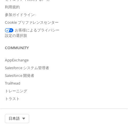
Customer Community Plus ユーザープロファイルをコピーし
利用規約
ます。
名前を入力し、変更を保存します。
参加ガイドライン:
[一般ユーザー権限] で、次の権限を割り当てます。
Cookie プリファレンスセンター
決定マトリックスを実行
お客様によるプライバシー
式セットを実行
設定の選択肢
「決定表の実行」
「フローの実行」
COMMUNITY
[標準オブジェクト権限] で、次のオブジェクトに対する「参
照」、「作成」、および「編集」アクセス権を付与します。
AppExchange
ケース
Salesforce システム管理者
決定マトリックス
Salesforce 開発者
ドキュメント
Trailhead
ドキュメントチェックリスト項目
サービスカタログ要求
トレーニング
サービスカタログ要求の関連項目
トラスト
受け取り済みドキュメント
受け取り済みドキュメント種別
変更内容を保存します。
Select Org
日本語