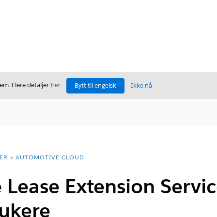
m. Flere detaljer
her
.
Bytt til engelsk
Ikke nå
ER
AUTOMOTIVE CLOUD
 Lease Extension Servic
rukere