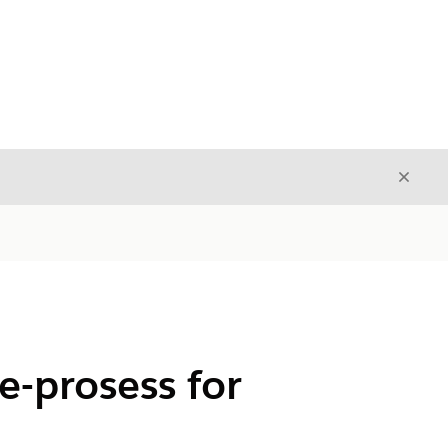
Avslut
Avslutt
e-prosess for