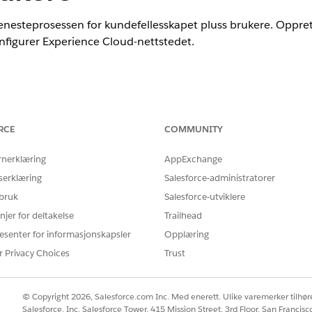
enesteprosessen for kundefellesskapet pluss brukere. Opprett 
nfigurer Experience Cloud-nettstedet.
nce
ted
og
Developer
Edition.
RCE
COMMUNITY
NØDVENDIGE BRUKERTILLATELSER
rnerklæring
AppExchange
serklæring
Salesforce-administratorer
Behandle eksterne brukere OG 
 bruk
Salesforce-utviklere
ommunity Plus-lisensen for Experience Cloud er lagt til i o
njer for deltakelse
Trailhead
esenter for informasjonskapsler
Opplæring
r Privacy Choices
Trust
-feltet i Oppsett, og velg deretter
Profiler
.
r Community Plus-bruker.
© Copyright 2026, Salesforce.com Inc. Med enerett. Ulike varemerker tilhøre
ndringene.
Salesforce, Inc. Salesforce Tower, 415 Mission Street, 3rd Floor, San Francis