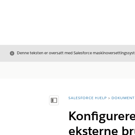
Avslutt
Denne teksten er oversatt med Salesforce maskinoversettingssyste
SALESFORCE HJELP
DOKUMENT
Du er her:
Vis innholdsfortegnelse
Konfigurere
eksterne b