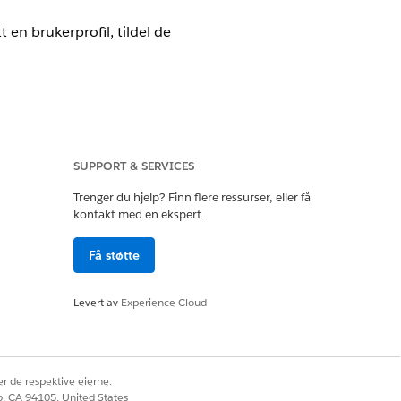
en brukerprofil, tildel de
SUPPORT & SERVICES
Trenger du hjelp? Finn flere ressurser, eller få
kontakt med en ekspert.
Behandle profiler og tillatelsessett
Få støtte
rganisasjonen.
Levert av
Experience Cloud
r de respektive eierne.
co, CA 94105, United States