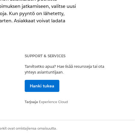
pimuksen jatkamiseen, valitse uusi
ja. Kun pyyntö on lähetetty,
arten. Asiakkaat voivat ladata
SUPPORT & SERVICES
Tarvitsetko apua? Hae lisää resursseja tai ota
yhteys asiantuntijaan.
Hanki tukea
hdistusoikeus
Tarjoaja
Experience Cloud
on tarkasteluoikeus
tomotive Foundation -käyttäjän
rkit ovat omistajiensa omaisuutta.
o kohdistettu sinulle ja että