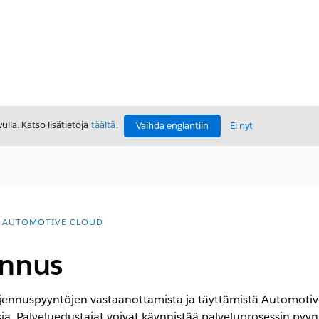
lla. Katso lisätietoja
täältä
.
Vaihda englantiin
Ei nyt
AUTOMOTIVE CLOUD
ennus
ajennuspyyntöjen vastaanottamista ja täyttämistä Automotiv
ia. Palveluedustajat voivat käynnistää palveluprosessin pyy