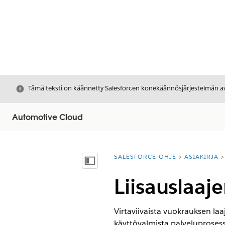
Sulje
Tämä teksti on käännetty Salesforcen konekäännösjärjestelmän avu
Automotive Cloud
SALESFORCE-OHJE
ASIAKIRJA
Olet tässä:
Näytä sisällysluettelo
Liisauslaaj
Virtaviivaista vuokrauksen la
käyttövalmista palveluprosess