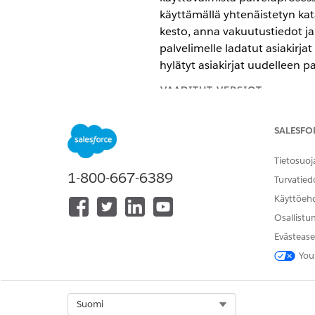
käyttämällä yhtenäistetyn kat
kesto, anna vakuutustiedot j
palvelimelle ladatut asiakirj
hylätyt asiakirjat uudelleen p
VAADITUT VERSIOT
Käytettävissä: Lightning Experi
SALESFO
Käytettävissä:
Enterprise Edition
Tietosuoj
1-800-667-6389
Turvatied
Käyttöeh
Käyttöoikeusjoukkojen kohdist
Osallistu
Evästease
You
Ennen kuin otat nämä ominais
Select Org
Suomi
käyttöoikeusjoukko ja Ajoneuv