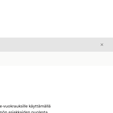
Sulje
Sulje
e-vuokrauksille käyttämällä
nnön asiakkaiden puolesta