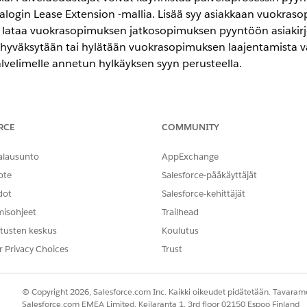
alogin Lease Extension -mallia. Lisää syy asiakkaan vuokraso
a lataa vuokrasopimuksen jatkosopimuksen pyyntöön asiakirjo
at hyväksytään tai hylätään vuokrasopimuksen laajentamista v
alvelimelle annetun hylkäyksen syyn perusteella.
encessa
RCE
COMMUNITY
-,
Unlimited Edition
- ja
Developer Edition
-versioissa.
alausunto
AppExchange
ote
Salesforce-pääkäyttäjät
TARVITTAVAT KÄYTTÖOIKEUDET
dot
Salesforce-kehittäjät
aminen:
Käyttöoikeusjoukkojen ko
misohjeet
Trailhead
JA
tusten keskus
Koulutus
r Privacy Choices
Trust
Määritysten ja kokoonpan
uudet käyttöön pääkäyttäjänä, varmista, että sinulla on Au
© Copyright 2026, Salesforce.com Inc. Kaikki oikeudet pidätetään. Tavarame
ojen ja omaisuuksien rahoitusjärjestelmän käyttöoikeusjoukk
Salesforce.com EMEA Limited, Keilaranta 1, 3rd floor 02150 Espoo Finland