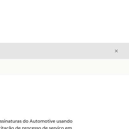
Fecha
Fechar
 assinaturas do Automotive usando
citação de processo de serviço em