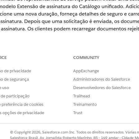
odelo Extensão de assinatura do Catálogo unificado. Adic
lecione uma nova duração, forneça detalhes de seguro e ca
 assinatura. Depois que uma solicitação é enviada, os docu
e assinatura. Os clientes podem recarregar documentos reje
RCE
COMMUNITY
ience
o de privacidade
AppExchange
se
,
Unlimited
e
Developer
.
ão de segurança
Administradores do Salesforce
e uso
Desenvolvedores do Salesforce
PERMISSÕES NECESSÁRIAS AO USUÁRIO
s de participação
Trailhead
issões:
Atribuir conjuntos de per
 preferência de cookies
Treinamento
E
s opções de privacidade
Trust
Exibir configuração
© Copyright 2026, Salesforce.com Inc. Todos os direitos reservados. Várias m
os como um administrador, certifique-se de que você tenha o
Salesforce Brasil, Av. Jornalista Roberto Marinho, 85 - 14º andar - Cidade M