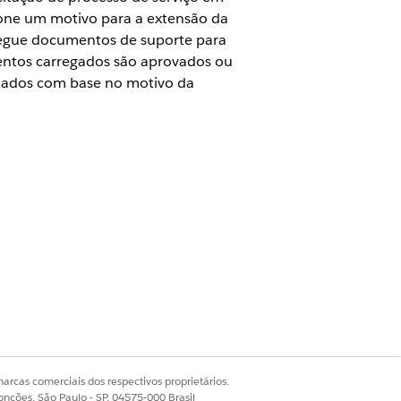
ione um motivo para a extensão da
rregue documentos de suporte para
mentos carregados são aprovados ou
itados com base no motivo da
missões
arcas comerciais dos respectivos proprietários.
 conjunto de permissões Usuário do
onções, São Paulo - SP, 04575-000 Brasil