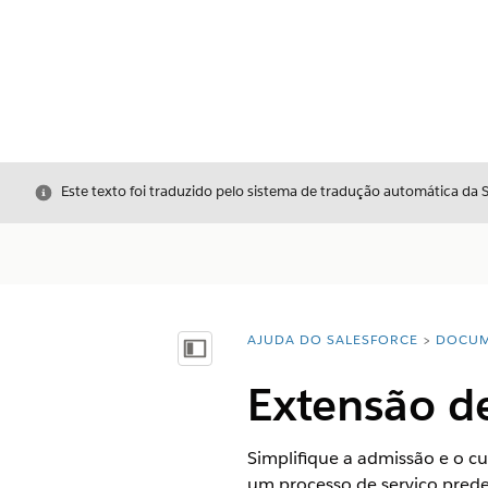
Fechar
Este texto foi traduzido pelo sistema de tradução automática da 
AJUDA DO SALESFORCE
DOCUM
Você está aqui:
Mostrar índice
Extensão de
Simplifique a admissão e o c
um processo de serviço prede