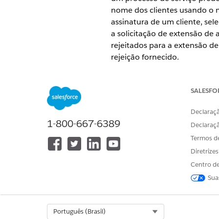
nome dos clientes usando o m
assinatura de um cliente, se
a solicitação de extensão de
rejeitados para a extensão d
rejeição fornecido.
EDIÇÕES OBRIGATÓRIAS
SALESFO
Disponível em: Lightning Exper
Declaraçã
Disponível em: Edições
Enterpri
1-800-667-6389
Declaraç
Termos d
Diretrize
Para atribuir conjuntos de perm
Centro de
Sua
Select Org
Português (Brasil)
Antes de habilitar os recurs