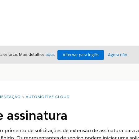
Salesforce. Mais detalhes
aqui
.
Alternar para inglês
Agora não
ENTAÇÃO
AUTOMOTIVE CLOUD
 assinatura
umprimento de solicitações de extensão de assinatura para
finido. Os representantes de serviço podem iniciar uma soli