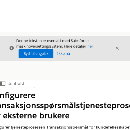
Denne teksten er oversatt med Salesforce
maskinoversettingssystem. Flere detaljer
her
.
Avslutt
Avslut
Avslutt
Bytt til engelsk
Ikke nå
Innhold
Vis innholdsfortegnelse
nfigurere
ansaksjonsspørsmålstjenestepros
r eksterne brukere
gurer tjenesteprosessen Transaksjonsspørsmål for kundefellesskape