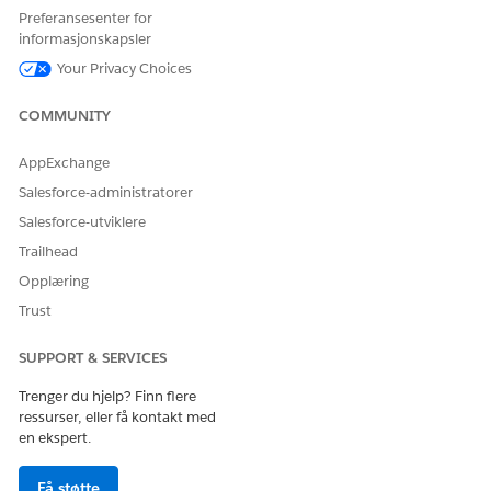
Kjøre beslutningsmatriser
Preferansesenter for
informasjonskapsler
Kjøre uttrykkssett
Kjøre beslutningstabeller
Your Privacy Choices
Kjøre flyter
COMMUNITY
der Tillatelser for standardobjekter gir du Lese-, Opprette- og Redi
lgang til disse objektene.
AppExchange
Sak
Beslutningsmatriser
Salesforce-administratorer
Dokumenter
Salesforce-utviklere
Dokumentsjekklisteelementer
Trailhead
Service Catalog Requests (Tjenestekatalogforespørsler)
Opplæring
Relaterte elementer i tjenestekatalogforespørsler
Mottatte dokumenter
Trust
Mottatte dokumenttyper
SUPPORT & SERVICES
agre endringene.
Trenger du hjelp? Finn flere
e tillatelsessettet Vehicle and Asset Finance Foundation for
ressurser, eller få kontakt med
rience Cloud
en ekspert.
øk etter og velg
Tillatelsessett
under Oppsett.
Få støtte