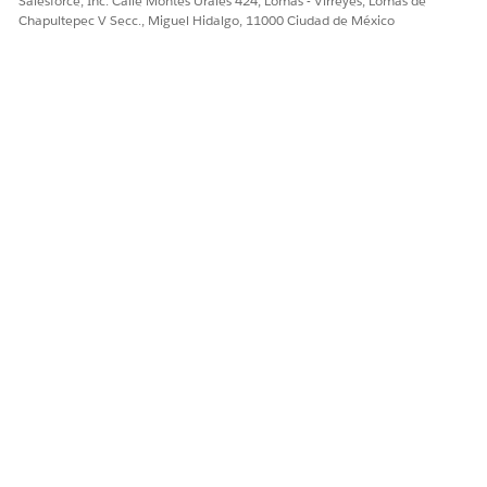
Salesforce, Inc. Calle Montes Urales 424, Lomas - Virreyes, Lomas de
Chapultepec V Secc., Miguel Hidalgo, 11000 Ciudad de México