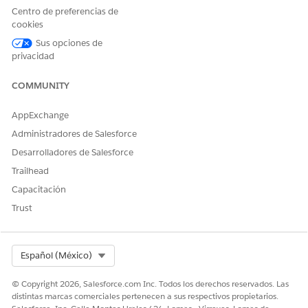
consulte
Descubrir y configurar funciones con Salesforce
Centro de preferencias de
Go
.
cookies
Sus opciones de
privacidad
¿RESOLVIÓ ESTE ARTÍCULO SU PROBLEMA?
COMMUNITY
¡Háganos saber cómo podemos mejorar!
AppExchange
Sí
No
Administradores de Salesforce
Desarrolladores de Salesforce
Trailhead
Capacitación
Trust
Select Org
Español (México)
© Copyright 2026, Salesforce.com Inc. Todos los derechos reservados. Las
distintas marcas comerciales pertenecen a sus respectivos propietarios.