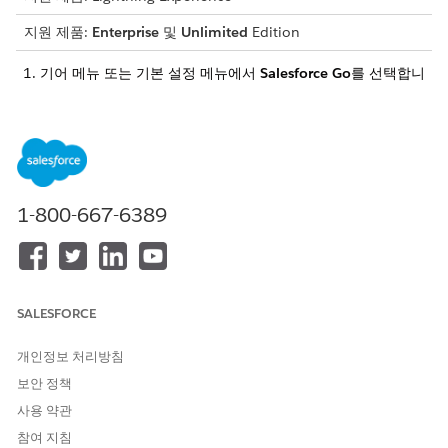
지원 제품:
Enterprise
및
Unlimited
Edition
기어 메뉴 또는 기본 설정 메뉴에서
Salesforce Go
를 선택합니
다.
Salesforce Go의 검색 기능은 입력한 검색어와 유사한 기능 이
름을 제안합니다. 차량 또는 자산 대출 또는 연결된 차량 등 자
동차 내에서 모든 기능을 검색할 수 있습니다.
기능 집합
탭으로 이동하여 자동차에 대한 필터를 설정합니다.
Salesforce Go를 사용하여 설정할 수 있는 자동차에 포함된 기
1-800-667-6389
능 집합 목록을 찾을 수 있습니다.
기능 집합에서
지속
을 클릭하고 안내 프롬프트에 따라 설정을
완료합니다.
Salesforce Go에 대해 자세히 알아보려면 Salesforce Go로 기
능
검색 및 설정
을 참조하십시오.
SALESFORCE
개인정보 처리방침
보안 정책
이 기사를 통해 문제를 해결했습니까?
사용 약관
개선을 위한 의견을 보내주세요.
참여 지침