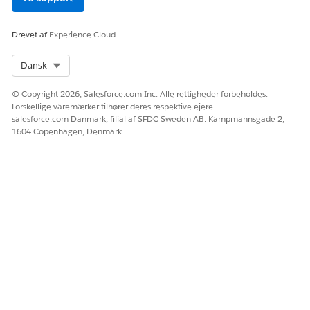
at få vist dens
detaljer.
Drevet af
Experience Cloud
Aktiv
8
Neogen-biler som
Neo Ionic EV
Select Org
Dansk
2024 NJ og Neo
Ionic EV 2024 NJ
© Copyright 2026, Salesforce.com Inc. Alle rettigheder forbeholdes.
Forskellige varemærker tilhører deres respektive ejere.
Hvis du vil se
salesforce.com Danmark, filial af SFDC Sweden AB. Kampmannsgade 2,
disse data:
1604 Copenhagen, Denmark
Fra Appstarter
skal du finde
og vælge
Aktiver
.
Klik på en
registrering for
at få vist dens
detaljer.
Finansiel konto
10
Lån- og leasekonti
for Neogen-biler,