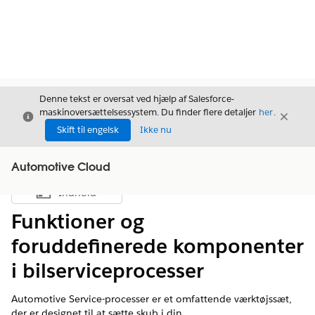
Denne tekst er oversat ved hjælp af Salesforce-
maskinoversættelsessystem. Du finder flere detaljer
her
.
Luk
Luk
Luk
Skift til engelsk
Ikke nu
Automotive Cloud
Indhold
Vis indholdsfortegnelse
Funktioner og
foruddefinerede komponenter
i bilserviceprocesser
Automotive Service-processer er et omfattende værktøjssæt,
der er designet til at sætte skub i din