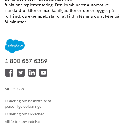
funktionsimplementering. Den kombinerer Automotive-
standardfunktioner med konfigurationer, der er bygget på
forhånd, og eksempeldata for at få din løsning op at køre på
få minutter.
Automotive-serviceprocesser inkluderer disse funktioner til
omfattende administration af Automotive Finance-
serviceproces. Disse funktionspræferencer aktiveres
automatisk, når du installerer bilserviceprocesser.
Biler
1-800-667-6389
Køretøjs- og aktivfinansieringsgrundlag
Disse tilladelsessætlicenser er en del af løsningspakken.
Automotive Foundation-bruger
Konteksttjenesteadministrator
SALESFORCE
Kørsel af konteksttjeneste
Kørsel af konteksttjeneste
Erklæring om beskyttelse af
Omni Studio-bruger
personlige oplysninger
Design for produktkatalogstyring
Erklæring om sikkerhed
Produktkatalogstyringsfremviser
Vilkår for anvendelse
Forenet katalog-administrator