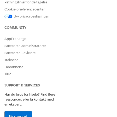
Køretøjs- og aktivudlån
Retningslinjer for deltagelse
Køretøjs- og aktivfinansieringsgrundlag
Cookie-præferencecenter
Denne løsning inkluderer validering og implementering af
Uw privacybeslissingen
eksempeldata for at opsætte forudsætningerne for
serviceprocesskabeloner uden problemer.
COMMUNITY
KATEGORI
REGISTRERINGSA
NØGLEEKSEMPEL
AppExchange
NTAL
DETALJER
Salesforce-administratorer
Konto
2
Personkonti, f.eks.
Salesforce-udviklere
Priya Pollock og
Trailhead
Priya Gupta
Uddannelse
Hvis du vil se
Tillid
disse data:
Fra Appstarter
SUPPORT & SERVICES
skal du finde
og vælge
Har du brug for hjælp? Find flere
Konti
.
ressourcer, eller få kontakt med
en ekspert.
Klik på en
registrering for
Få support