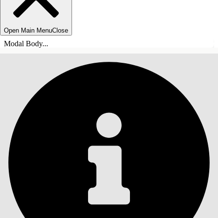
Open Main Menu
Close
Modal Body...
INNHOLD
Søk
Vis innholdsfortegnelse
Innhold