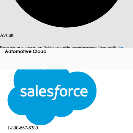
Søk
Avslutt
Denne teksten er oversatt med Salesforce maskinoversettingssystem. Flere detaljer
her
.
Automotive Cloud
Bytt til engelsk
Ikke nå
Avslutt
Avslutt
1-800-667-6389