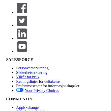
Filtre (0)
VELG FILTRE
Legg til
Produktområde
Funksjonsinnvirkning
SALESFORCE
Personvernerklæring
Sikkerhetserklæring
Vilkår for bruk
Retningslinjer for deltakelse
Preferansesenter for informasjonskapsler
Your Privacy Choices
Utgave
COMMUNITY
AppExchange