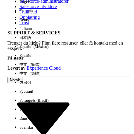
Salesforce-administratorer
Engelsk
Salesforce-utviklere
Français
Trailhead
Erfaring
Opplæring
Deutsch
Trust
Italiano
SUPPORT & SERVICES
日本語
Trenger du hjelp? Finn flere ressurser, eller få kontakt med en
Fjern alle
Utført
Español (México)
ekspert.
Español
Få støtte
中文（简体）
Levert av
Experience Cloud
中文（繁體）
Norsk
한국어
Русский
Português (Brasil)
Suomi
Dansk
Svenska