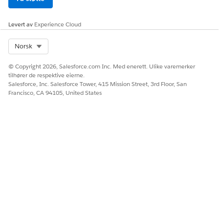
Konfigurer Handlingsstarter for tjenesteprosessene.
Se
Tjenesteprosessautomatisering med forent katalog
.
Levert av
Experience Cloud
Select Org
Norsk
HJALP DENNE ARTIKKELEN MED Å LØSE PROBLEMET DITT?
© Copyright 2026, Salesforce.com Inc. Med enerett. Ulike varemerker
La oss få vite det slik at vi kan forbedre!
tilhører de respektive eierne.
Salesforce, Inc. Salesforce Tower, 415 Mission Street, 3rd Floor, San
Ja
Nei
Francisco, CA 94105, United States