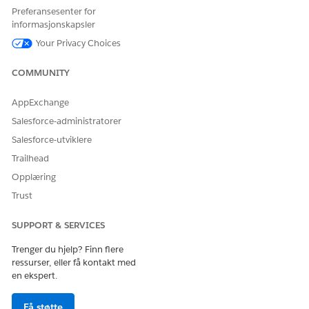
eksempeldata, som Konto-, Produkt-, Kjøretøy-,
Preferansesenter for
Kjøretøydefinisjon-, Aktivum-, Økonomikonto-,
informasjonskapsler
Partsøkonomikontaktivum-, Økonomikontopart- og
Your Privacy Choices
Økonomikontopartsøkonomikontaktivum-poster.
Hvis installeringen mislykkes, klikker du på
Vis feillogg
COMMUNITY
på siden Automotive Service-prosesser for å vise
loggene. Hvis problemet vedvarer, kontakter du
AppExchange
Salesforces kundestøtte.
Salesforce-administratorer
For en tilpasset installering klikker du på
Start
.
Salesforce-utviklere
For de nødvendige funksjonene velger du å installere
Trailhead
eksempeldata ved å velge
Inkluder eksempeldata
.
For de valgfrie funksjonene velger du funksjonene du
Opplæring
vil konfigurere, velger
Inkluder eksempeldata
for de
Trust
tilgjengelige funksjonene, og klikker deretter på
Neste
.
Klikk på
Install
(Installer).
SUPPORT & SERVICES
Legg inn installeringen og konfigurer disse trinnene for å
Trenger du hjelp? Finn flere
fullføre konfigureringen av tjenesteprosessmalene.
ressurser, eller få kontakt med
Konfigurer malen for forent katalog.
en ekspert.
Koble sammen Salesforce- og MuleSoft-forekomstene.
Opprett integrasjonsdefinisjoner.
Få støtte