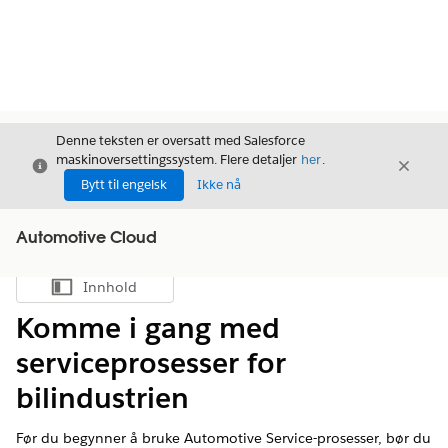
Denne teksten er oversatt med Salesforce
maskinoversettingssystem. Flere detaljer
her
.
Avslutt
Avslut
Avslutt
Bytt til engelsk
Ikke nå
Automotive Cloud
Innhold
Vis innholdsfortegnelse
Komme i gang med
serviceprosesser for
bilindustrien
Før du begynner å bruke Automotive Service-prosesser, bør du