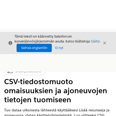
Tämä teksti on käännetty Salesforcen
konekäännösjärjestelmän avulla. Katso lisätietoja
täältä
.
Sulje
Sulje
Sulje
Vaihda englantiin
Ei nyt
Sisällysluettelo
Näytä sisällysluettelo
CSV-tiedostomuoto
omaisuuksien ja ajoneuvojen
tietojen tuomiseen
Tuo dataa ulkoisesta lähteestä käyttääksesi Lisää resursseja ja
ajoneuvoja -datan käsittelyjärjestelmää. Luo viitteeksi CSV-