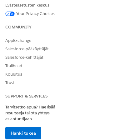
ntifier
omaisuuden
Evästeasetusten keskus
yksilöllisen
Your Privacy Choices
ulkoisen
tunnisteen.
COMMUNITY
VehicleDefinition_
Osoittaa
Ajoneuvon
Name
ajoneuvon
määritelmä
AppExchange
määritelmän
Salesforce-pääkäyttäjät
nimen.
Salesforce-kehittäjät
Ajoneuvo_ulkoine
Osoittaa
Vehicle
nTunnus
ajoneuvon
Trailhead
ulkoisen
Koulutus
tunnisteen.
Trust
Ajoneuvon_tunnu
Osoittaa tiliin
Vehicle
snumero
liitetyn ajoneuvon
SUPPORT & SERVICES
ajoneuvon
tunnusnumeron.
Tarvitsetko apua? Hae lisää
resursseja tai ota yhteys
Ajoneuvon_nimi
Osoittaa
Vehicle
asiantuntijaan.
ajoneuvon nimen.
Hanki tukea
Alla on esimerkki CSV-tiedostosta omaisuuksien ja