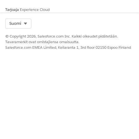
ajoneuvojen tietojen tuomiseen.
Tarjoaja
Experience Cloud
Select Org
Suomi
© Copyright 2026, Salesforce.com Inc. Kaikki oikeudet pidätetään.
Tavaramerkit ovat omistajiensa omaisuutta.
RATKAISIKO TÄMÄ ARTIKKELI ONGELMASI?
Salesforce.com EMEA Limited, Keilaranta 1, 3rd floor 02150 Espoo Finland
Anna palautetta, jotta voimme kehittyä!
Kyllä
Ei