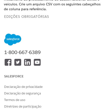
veículos. Crie um arquivo CSV com os seguintes cabeçalhos
de coluna para referência.
EDIÇÕES OBRIGATÓRIAS
Disponível em: Lightning Experience
Disponível em: Edições
Enterprise
,
Unlimited
e
Developer
.
CABEÇALHO DA
VALOR DA
OBJETO
1-800-667-6389
COLUNA CSV
COLUNA
Account_Name
Indica o nome da
Conta
conta.
Account_Phone
Indica o contato
Conta
SALESFORCE
telefônico da
conta.
Declaração de privacidade
Asset_Name
Indica o nome do
Ativo
Declaração de segurança
ativo.
Termos de uso
Asset_ExternalIde
Indica o
Ativo
Diretrizes de participação
ntifier
identificador