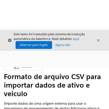
Este texto foi traduzido pelo sistema de tradução
automática da Salesforce. Mais detalhes
aqui
.
Fechar
Fecha
Fechar
Alternar para inglês
Agora não
Índice
Mostrar índice
Formato de arquivo CSV para
importar dados de ativo e
veículo
Importe dados de uma origem externa para usar o
mecanismo de processamento de dados Adicionar ativos e