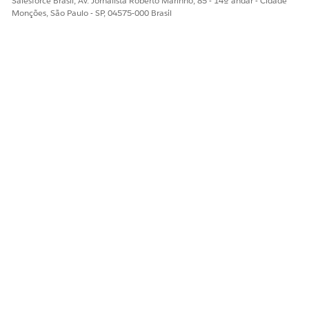
Salesforce Brasil, Av. Jornalista Roberto Marinho, 85 - 14º andar - Cidade
Monções, São Paulo - SP, 04575-000 Brasil
ESTE ARTIGO RESOLVEU SEU PROBLEMA?
Diga-nos para podermos melhorar!
Sim
Não