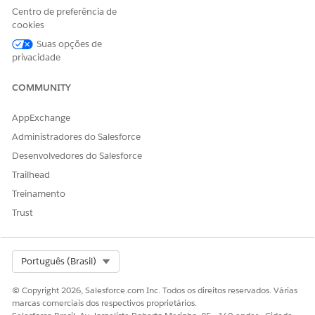
externo exclusivo
Centro de preferência de
do ativo.
cookies
Suas opções de
VehicleDefinition_
Indica o nome da
Definição de
privacidade
Name
definição de
veículo
veículo.
COMMUNITY
Vehicle_ExternalI
Indica o
Veículo
d
identificador
AppExchange
externo do
veículo.
Administradores do Salesforce
Desenvolvedores do Salesforce
Vehicle_Identifica
Indica o número
Veículo
tionNumber
de identificação
Trailhead
do veículo
Treinamento
associado à
conta.
Trust
Vehicle_Name
Indica o nome do
Veículo
veículo.
Select Org
Português (Brasil)
Aqui está um exemplo de CSV para importar dados de ativo e
© Copyright 2026, Salesforce.com Inc. Todos os direitos reservados. Várias
veículo.
marcas comerciais dos respectivos proprietários.