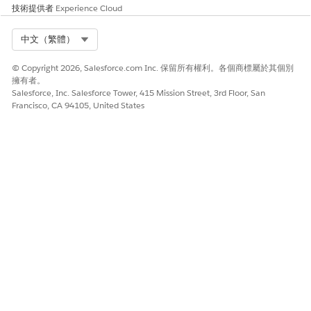
技術提供者
Experience Cloud
Select Org
中文（繁體）
© Copyright 2026, Salesforce.com Inc. 保留所有權利。各個商標屬於其個別
擁有者。
Salesforce, Inc. Salesforce Tower, 415 Mission Street, 3rd Floor, San
Francisco, CA 94105, United States