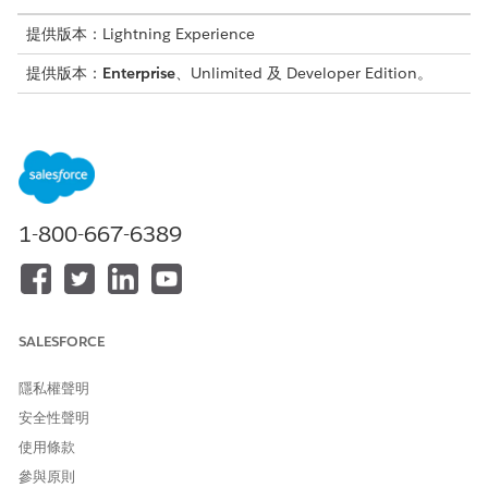
提供版本：Lightning Experience
提供版本：
Enterprise
、Unlimited 及 Developer Edition。
CSV 欄標題
資料欄值
物件
Account_Name
表示帳戶的名稱。
帳戶
Account_Phone
表示帳戶的電話連
帳戶
絡人。
1-800-667-6389
Asset_Name
表示資產的名稱。
資產
Asset_ExternalIde
表示資產的唯一外
資產
ntifier
部識別碼。
SALESFORCE
VehicleDefinition_
表示車輛定義的名
車輛定義
Name
稱。
隱私權聲明
安全性聲明
Vehicle_ExternalI
表示車輛的外部識
交通工具
d
別碼。
使用條款
參與原則
Vehicle_Identifica
表示與帳戶相關聯
交通工具