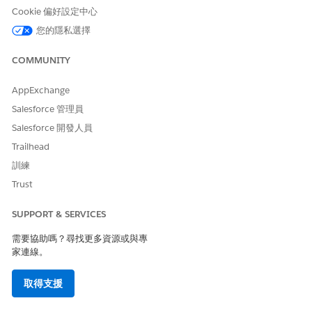
tionNumber
車輛的車輛識別號
Cookie 偏好設定中心
碼。
您的隱私選擇
Vehicle_Name
表示車輛的名稱。
交通工具
COMMUNITY
以下是匯入資產和車輛資料的範例 CSV。
AppExchange
Salesforce 管理員
Salesforce 開發人員
Trailhead
訓練
此文章是否解決您的問題？
Trust
請讓我們知道，以便我們改進！
SUPPORT & SERVICES
是
否
需要協助嗎？尋找更多資源或與專
家連線。
取得支援