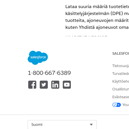
Lataa suuria määriä tuotetiet
käsittelyjärjestelmän (DPE) m
tuotteita, ajoneuvojen määrit
kuten Yhdistä ajoneuvot omai
VAADITUT VERSIOT
Käytettävissä: Lightning Experi
SALESFO
Käytettävissä:
Enterprise Edition
Tietosuoj
1-800-667-6389
Turvatied
Datan käsittelyjärjestelmien
Käyttöeh
Lisää tuotteita ja ajoneuvoje
Osallistu
‐tietueita CSV-syötteellä Auto
Evästease
CSV-tiedostoihin kirjoittaaks
You
tietueiden luomista kerralla 
Vastaavasti Lisää resursseja 
Select Org
Suomi
syötteen kautta Automotive-lii