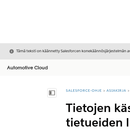
Sulje
Tämä teksti on käännetty Salesforcen konekäännösjärjestelmän avu
Automotive Cloud
SALESFORCE-OHJE
ASIAKIRJA
Olet tässä:
Näytä sisällysluettelo
Tietojen kä
tietueiden