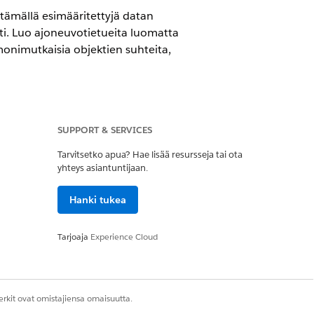
ttämällä esimääritettyjä datan
sti. Luo ajoneuvotietueita luomatta
monimutkaisia objektien suhteita,
SUPPORT & SERVICES
Tarvitsetko apua? Hae lisää resursseja tai ota
yhteys asiantuntijaan.
Hanki tukea
tuote- ja ajoneuvon määritelmä
joneuvojen määritystietojen rivit
Tarjoaja
Experience Cloud
ihin helpottaakseen näiden
ossasi käytettävä määritelmä.
maisuus- ja ajoneuvotietueita CSV-
rkit ovat omistajiensa omaisuutta.
etojen rivit CSV-tiedostoihin