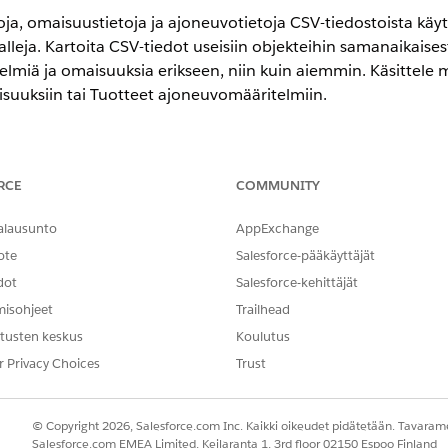
oja, omaisuustietoja ja ajoneuvotietoja CSV-tiedostoista käy
alleja. Kartoita CSV-tiedot useisiin objekteihin samanaikaise
elmiä ja omaisuuksia erikseen, niin kuin aiemmin. Käsittele 
suuksiin tai Tuotteet ajoneuvomääritelmiin.
encessa
RCE
COMMUNITY
-, Unlimited Edition- ja Developer Edition -versioissa.
alausunto
AppExchange
ote
Salesforce-pääkäyttäjät
 tutkiminen
dot
Salesforce-kehittäjät
n määritelmiä -datan käsittelyjärjestelmän määritelmä lisää 
misohjeet
Trailhead
motive-liiketoimintaprosesseille. Se yhdistää tuotteiden ja a
tusten keskus
Koulutus
een dataa takaisin Tuote- ja Ajoneuvon määritelmä -objekte
r Privacy Choices
Trust
yksinkertaisemmin. Kloonaa tämä malli ja aktivoi organisaati
ja ajoneuvoja -datan käsittelyjärjestelmän määritelmä lisää o
© Copyright 2026, Salesforce.com Inc. Kaikki oikeudet pidätetään. Tavarame
ketoimintaprosesseille. Se yhdistää resurssien ja ajoneuvoti
Salesforce.com EMEA Limited, Keilaranta 1, 3rd floor 02150 Espoo Finland