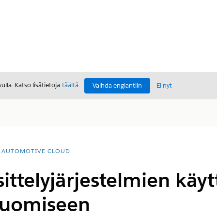
lla. Katso lisätietoja
täältä
.
Vaihda englantiin
Ei nyt
AUTOMOTIVE CLOUD
sittelyjärjestelmien kä
 luomiseen