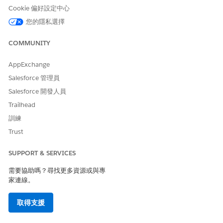
輛和車輛定義記錄。
Cookie 偏好設定中心
您的隱私選擇
用於匯入產品和車輛定義資料的 CSV 檔案格式
從外部來源匯入資料,以使用「新增產品和車輛定義」資料處理
COMMUNITY
引擎。建立具有下列資料欄標題的 CSV 檔案以供參考。
用於匯入資產和車輛資料的 CSV 檔案格式
AppExchange
從外部來源匯入資料,以使用「新增資產和車輛」資料處理引
Salesforce 管理員
擎。建立具有下列資料欄標題的 CSV 檔案以供參考。
Salesforce 開發人員
Trailhead
訓練
此文章是否解決您的問題？
Trust
請讓我們知道，以便我們改進！
SUPPORT & SERVICES
是
否
需要協助嗎？尋找更多資源或與專
家連線。
取得支援