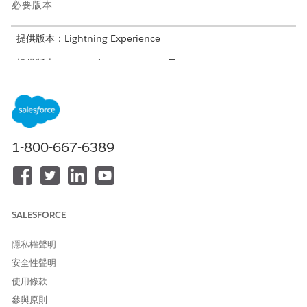
必要版本
提供版本：Lightning Experience
提供版本：
Enterprise
、Unlimited 及 Developer Edition。
探索資料處理引擎
「新增產品和車輛定義資料處理引擎」定義會透過適用於
Automotive 業務流程的 CSV 採取來新增「產品」和「車輛定義」
1-800-667-6389
記錄。它會結合 CSV 檔案中的產品和車輛定義資訊列,將資料寫回
「產品」和「車輛定義」物件,以協助大量簡化建立這些記錄。複製
此範本,然後啟用要在您組織中使用的定義。
同樣地,「新增資產和車輛資料處理引擎」定義會透過適用於「汽
車」業務流程的 CSV 採取來新增資產和車輛記錄。它會結合 CSV
SALESFORCE
檔案中的資產和車輛資訊列,將資料寫回「資產」和「車輛」物件,以
協助大量簡化建立這些記錄。複製此範本,然後啟用要在您組織中使
隱私權聲明
用的定義。
安全性聲明
設定資料處理引擎大量建立記錄
使用條款
使用必要授權設定您的組織、將權限集指派給使用者,並設定
參與原則
Data Cloud 以使用「資料處理引擎」大量建立產品、資產、車