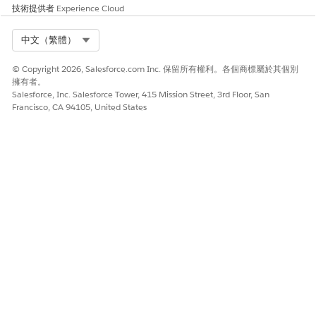
技術提供者
Experience Cloud
Select Org
中文（繁體）
© Copyright 2026, Salesforce.com Inc. 保留所有權利。各個商標屬於其個別
擁有者。
Salesforce, Inc. Salesforce Tower, 415 Mission Street, 3rd Floor, San
Francisco, CA 94105, United States