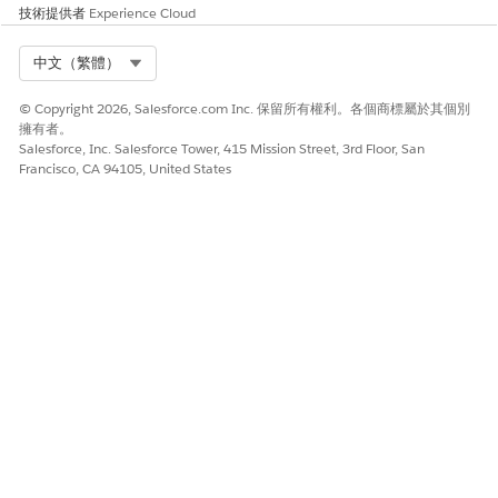
設定檔都有自己的帳單詳細資料、付款條款和連絡人。設定帳戶
技術提供者
Experience Cloud
的預設帳單設定檔,以輕鬆存取您客戶每月偏好的帳單日、帳單
地址、帳單連絡人和其他詳細資料。透過帳單設定檔,銷售代表
Select Org
中文（繁體）
不再需要為每個交易輸入此資訊,以節省時間與精力。
在收入管理中管理財務會計
© Copyright 2026, Salesforce.com Inc. 保留所有權利。各個商標屬於其個別
擁有者。
透過法律實體的會計週期、帳戶圖表、帳單交易的日誌項目,以
Salesforce, Inc. Salesforce Tower, 415 Mission Street, 3rd Floor, San
及以公司貨幣的交易金額,簡化您組織的財務會計流程。
Francisco, CA 94105, United States
預覽發票
預覽訂單、報價、帳戶或帳單排程群組的後續兩個帳單期間發
票,以驗證訂單產品、折扣、修訂、取消和稅額計算。
管理帳單排程和帳單排程群組
帳單排程會定義訂單產品的發票時間和方式。帳單排程群組包含
一或多個帳單排程。這兩者都會因為建立、修改和取消訂單而建
立和更新。
帳單週期中的週期邊界和比例分配
您可以使用符合您業務模型和客戶偏好設定的彈性日期設定來調
整帳單期間開始時間以及收費計算方式。
暫停和繼續帳單
當發生暫時性問題 (例如帳單錯誤、爭議或付款中斷),您可以暫