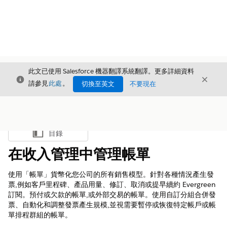
此文已使用 Salesforce 機器翻譯系統翻譯。更多詳細資料
結束
結束
結束
請參見
此處
。
切換至英文
不要現在
目錄
顯示目錄
在收入管理中管理帳單
使用「帳單」貨幣化您公司的所有銷售模型。針對各種情況產生發
票,例如客戶里程碑、產品用量、修訂、取消或提早續約 Evergreen
訂閱。預付或欠款的帳單,或外部交易的帳單。使用自訂分組合併發
票、自動化和調整發票產生規模,並視需要暫停或恢復特定帳戶或帳
單排程群組的帳單。