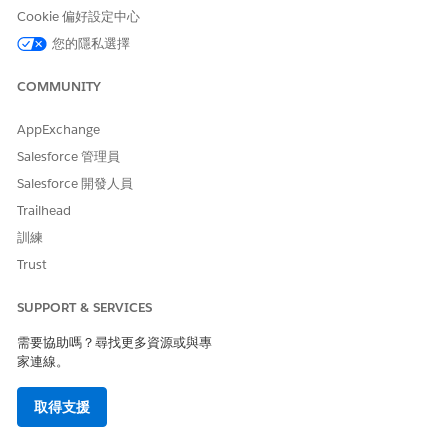
Cookie 偏好設定中心
建立付款條款
協商並定義付款條款以設定付款的到期日,並及時收取付款。您
您的隱私選擇
可以預期或強制執行必須支付未償還發票的付款日期。
COMMUNITY
管理帳單安排
帳單安排可協助針對業務情況 (例如針對子公司帳戶付費的父系
AppExchange
帳戶、跨部門費用分配,或多個對象共用的服務或資產) 精確發
Salesforce 管理員
票。使用帳單安排可設定帳單金額分配至特定帳單帳戶,或根據
固定百分比在多個帳單帳戶之間分配成本。
Salesforce 開發人員
Trailhead
設定里程碑帳單
根據里程碑成就或預先定義的日期,以分期付款方式預定帳單。
訓練
透過及時的發票,讓付款與專案進度保持一致,並提升客戶滿意
Trust
度。
SUPPORT & SERVICES
定義發票的稅額計算
設定對應稅產品或服務的帳單金額進行稅額計算,或設定由外部
需要協助嗎？尋找更多資源或與專
系統計算的匯入稅額。
家連線。
建立帳單設定檔
取得支援
透過為客戶的帳戶建立帳單設定檔,滿足客戶的帳單偏好與業務
需求。為帳戶定義多個帳單設定檔,以管理不同的帳單需求,每個