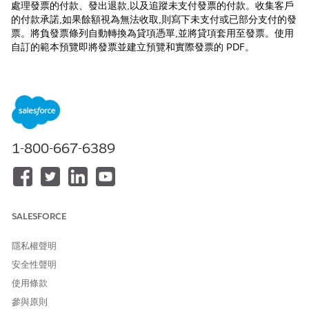
處理發票的付款、發出退款,以及追蹤未支付發票的付款。收集客戶
的付款承諾,如果餘額視為無法收取,則寫下未支付或已部分支付的發
票。將負發票條列自動轉換為貸項憑單,並將貸項套用至發票。使用
自訂的範本預覽即將發票並建立預覽和實際發票的 PDF。
設定多個法律實體、稅務引擎和帳單設定檔,以支援您的業務營運和
客戶需求。透過使用會計期間和法律實體的帳戶圖表、自動化日誌
項目,以及管理多重貨幣交易,讓業務記錄保持準確並改善財務報告。
取得發票、貸項憑單和帳單排程的即時可視性。
設定帳單
1-800-667-6389
啟用「帳單」、指派必要權限集,並設定功能。
設定其他帳單功能
除了核心功能之外,您還可以設定各種其他「帳單」功能,以擴充
其功能。這可讓您根據您的特定業務需求量身打造「帳單」。
SALESFORCE
設定和使用帳單時的考量事項
在您設定及使用「帳單」前,請記住以下考量事項。
隱私權聲明
定義帳單原則和帳單規則
安全性聲明
定義帳單原則、處理方式和處理項目,以產生符合您銷售模型的
使用條款
發票。指定產品計費規則條件,以定義您要預先或逾期計費產
參與原則
品、是否計費特定產品,以及其他條件。