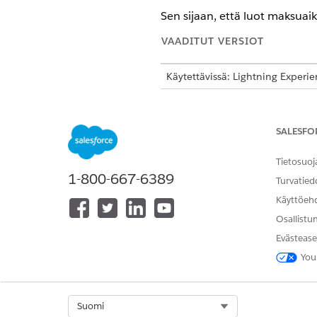
Sen sijaan, että luot maksuai
VAADITUT VERSIOT
Käytettävissä: Lightning Experi
Käytettävissä:
Enterprise
Edition
Salesforce-maksut-ominaisuus o
SALESFO
natiiville että Bring Your Own -m
Tietosuoj
Jos ostit
Revenue Management
1-800-667-6389
Salesforce-maksut-ominaisuuden
Turvatied
Käyttöeh
Osallistu
Maksuaikataulujen ja maksuaik
Evästease
You
Maksuaikataulujen luominen
Sen sijaan, että luot maksuaik
Select Org
Suomi