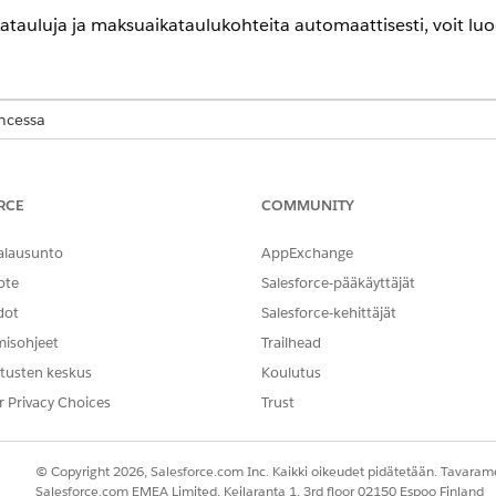
katauluja ja maksuaikataulukohteita automaattisesti, voit lu
encessa
-,
Unlimited
Edition- ja
Developer
Edition -versioissa ja
tuottojen ha
n saatavilla
Revenue Management
Billing -lisenssillä
, joka sisältää
RCE
COMMUNITY
aksusiltapalvelulle. Ota yhteyttä Salesforce-asiakkuuspäällikköösi sa
alausunto
AppExchange
Billing -lisenssin heinäkuussa 2025 tai sitä ennen, ota yhteyttä Sale
 olemassa olevaan lisenssiin.
ote
Salesforce-pääkäyttäjät
dot
Salesforce-kehittäjät
TARVITTAVAT KÄYTTÖOIKEUDET
misohjeet
Trailhead
ataulukohteiden luominen:
Maksun pääkäyttäjä -käyttöo
tusten keskus
Koulutus
r Privacy Choices
Trust
 manuaalisesti
atauluja automaattisesti, voit luoda ne manuaalisesti tallenta
© Copyright 2026, Salesforce.com Inc. Kaikki oikeudet pidätetään. Tavarame
Salesforce.com EMEA Limited, Keilaranta 1, 3rd floor 02150 Espoo Finland