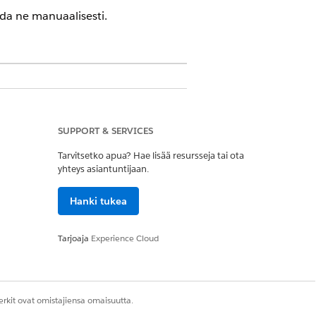
oda ne manuaalisesti.
llinnassa
 maksut per transaktiomalli sekä
SUPPORT & SERVICES
adaksesi lisätietoja.
Tarvitsetko apua? Hae lisää resursseja tai ota
sforce-asiakkuuspäällikköösi lisätäksesi
yhteys asiantuntijaan.
Hanki tukea
ikeusjoukko
Tarjoaja
Experience Cloud
aksesi tietoja, joita käytetään
rkit ovat omistajiensa omaisuutta.