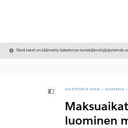
Sulje
Tämä teksti on käännetty Salesforcen konekäännösjärjestelmän avu
SALESFORCE-OHJE
ASIAKIRJA
Olet tässä:
Näytä sisällysluettelo
Maksuaikat
luominen m