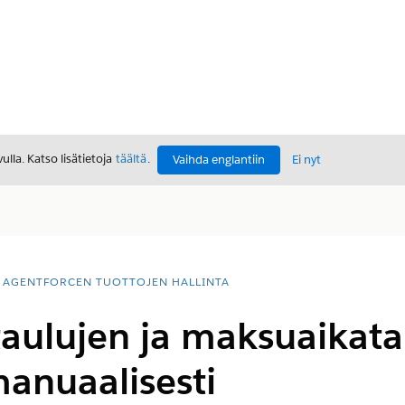
lla. Katso lisätietoja
täältä
.
Vaihda englantiin
Ei nyt
AGENTFORCEN TUOTTOJEN HALLINTA
aulujen ja maksuaikat
anuaalisesti