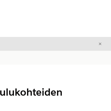
Sulje
Sulje
aulukohteiden