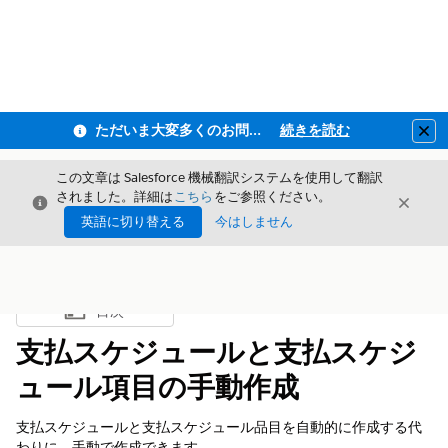
ただいま大変多くのお問い合わせをいただいており、ご連絡までにお時間を頂戴しております
続きを読む
Clo
この文章は Salesforce 機械翻訳システムを使用して翻訳
されました。詳細は
こちら
をご参照ください。
閉じる
閉じ
閉じる
英語に切り替える
今はしません
目次
目次を表示
支払スケジュールと支払スケジ
ュール項目の手動作成
支払スケジュールと支払スケジュール品目を自動的に作成する代
わりに、手動で作成できます。