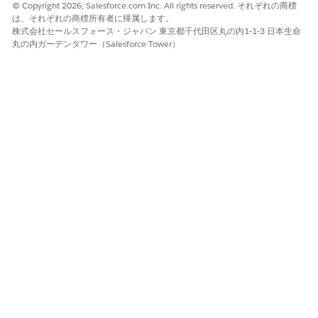
されます。
© Copyright 2026, Salesforce.com Inc. All rights reserved. それぞれの商標
は、それぞれの商標所有者に帰属します。
保存した支払方法を支払スケジュールのデフォルト支払方法と
株式会社セールスフォース・ジャパン 東京都千代田区丸の内1-1-3 日本生命
して選択します。
丸の内ガーデンタワー（Salesforce Tower）
保存された支払方法は、支払スケジュールに関連するすべての
支払スケジュール項目の支払を収集するために使用されます。
Revenue Management
Billing ライセンスを持つ Salesforce
組織では、カード支払方法をデフォルト支払方法として指定で
きません。
支払スケジュールに関する追加の詳細をコメントとして入力し
ます。
支払スケジュールで参照レコードの支払として処理する総額を
入力します。
作業内容を保存します。
作成された支払スケジュールレコードには、参照レコードに関連
する取引先が支払取引先として含まれます。
支払スケジュールレコードを作成したら、そのレコードの
支払ス
ケジュール項目を作成
します。
支払スケジュール項目の手動作成
支払スケジュール品目を自動的に作成する代わりに、手動で作成