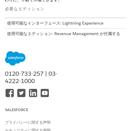
必要なエディション
使用可能なインターフェース: Lightning Experience
使用可能なエディション:
Revenue Management
が付属する
Enterprise
Edition、
Unlimited
Edition、および
Developer
Edition
Salesforce Payments機能は
、
Revenue Management
Billing
ライセンス
で使用でき、ネイティブおよびBring Your Own支払
ゲートウェイの両方のトランザクション モデルあたりのコスト
が含まれます。詳細は、Salesforce アカウントエグゼクティブ
0120-733-257 | 03-
にお問い合わせください。
4222-1000
2025 年 7 月以前に
Revenue Management
Billing ライセン
スを購入した場合は、Salesforce アカウントエグゼクティブに
連絡して、Salesforce Payments 機能を既存のライセンスに追
加します。
SALESFORCE
必要なユーザー権限
プライバシーに関する声明
支払スケジュールと支払スケ
「支払管理者」権限セット
セキュリティに関する声明