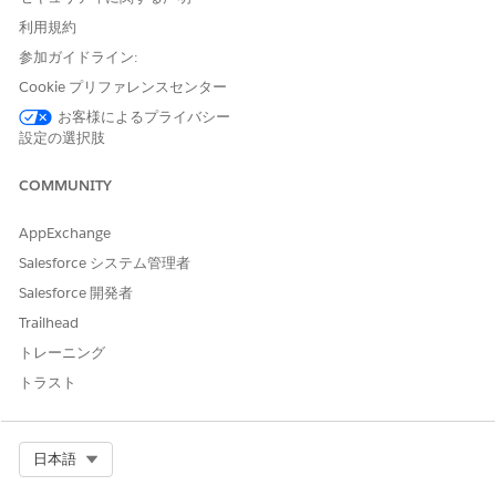
ジュール項目を作成する
利用規約
参加ガイドライン:
支払スケジュールの手動作成
Cookie プリファレンスセンター
支払スケジュールを自動的に作成する代わりに、手動で作成し
お客様によるプライバシー
て、特定のレコードの支払の処理に使用される詳細を保存できま
設定の選択肢
す。
COMMUNITY
アプリケーションランチャーで、[
Payment Schedules (支払
スケジュール
)] を見つけて選択します。
AppExchange
[新規]
をクリックします。
支払を処理する参照エンティティと参照レコードを選択しま
Salesforce システム管理者
す。
Salesforce 開発者
支払スケジュールの状況を選択します。
Trailhead
支払スケジュールをさらに設定する場合は、[
ドラフト] を
選択します。
トレーニング
支払スケジュールを支払バッチの実行で処理する準備がで
トラスト
きている場合は、[
開く] を
選択します。
支払バッチの実行で支払スケジュールが正常に処理されると、
状況が [完了] に変更されます。支払バッチの実行で支払スケ
Select Org
日本語
ジュールの処理に失敗した場合、状況は [キャンセル] に変更