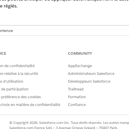
e réglés.
erience
tion,
Unlimited
Edition et
Developer
Edition avec
la licence Reven
RCE
COMMUNITY
AUTORISATIONS UTILISATEUR REQUISES
on de confidentialité
AppExchange
aiement et des éléments de
Ensemble d'autorisations Adm
n relative à la sécurité
Administrateurs Salesforce
 d’utilisation
Développeurs Salesforce
iement
s de participation
Trailhead
montrent comment les conditions de paiement déterminent les dat
 préférence des cookies
Formation
 choix en matière de confidentialité
Confiance
ement
© Copyright 2026, Salesforce.com Inc. Tous droits réservés. Les autres marqu
cord formel qui définit la date à laquelle une facture doit ê
Salesforce.com France SAS – 3 Avenue Octave Gréard – 75007 Paris