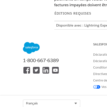
factures impayées doivent êtr
ÉDITIONS REQUISES
Disponible avec : Lightning Exp
Disponible avec :
Enterprise
Edi
Billing
SALESFO
Déclarati
Pour créer des conditions de p
1-800-667-6389
Déclaratio
conditions de paiement :
Conditions
Exemples : Conditions de pa
Directive
Explorez deux exemples qui 
Centre de
factures.
Vos
Créer des conditions de pai
Select Org
Français
Un délai de paiement est un ac