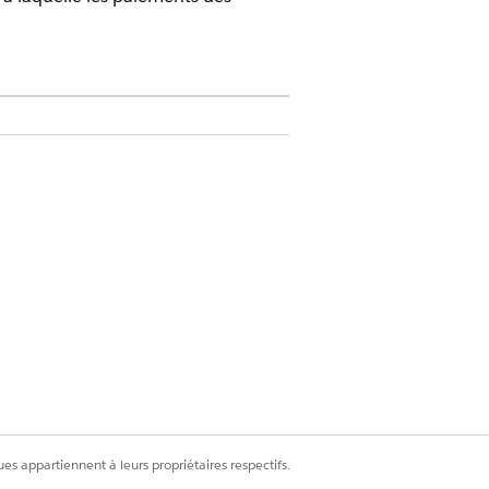
ue Cloud Advanced ou Revenue Cloud
inistrateur de la facturation
es d'échéance de paiement des
es appartiennent à leurs propriétaires respectifs.
tre payée.