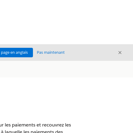
Ferme
a page en anglais
Pas maintenant
Fermer
r les paiements et recouvrez les
à laquelle les paiements des