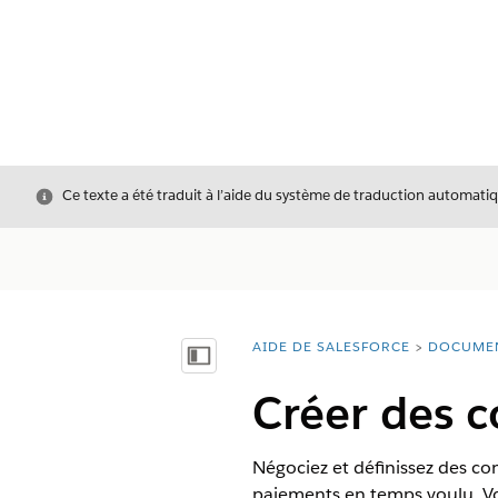
Fermer
Ce texte a été traduit à l’aide du système de traduction automatiq
AIDE DE SALESFORCE
DOCUME
Vous êtes ici :
Afficher la table des matières
Créer des 
Négociez et définissez des co
paiements en temps voulu. Vo