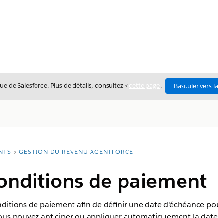
ue de Salesforce. Plus de détails, consultez <
cette page
.
Basculer vers l
NTS
GESTION DU REVENU AGENTFORCE
conditions de paiement
nditions de paiement afin de définir une date d'échéance pou
us pouvez anticiper ou appliquer automatiquement la date 