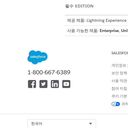
필수 EDITION
제공 제품: Lightning Experience
사용 가능한 제품:
Enterprise
,
Unl
SALESFO
결제 조건 및 결제 조건 항목 만들기
개인정보
예: 결제 조건
1-800-667-6389
결제 조건이 인보이스의 결제 기
보안 정책
사용 약관
참여 지침
결제 조건 만들기
쿠키 기본
결제 조건은 인보이스가 결제되
귀하
앱 시작 관리자에서
결제 조건
을
새로 만들기
를 클릭합니다.
결제 기간의 이름을 입력합니다
Select Org
한국어