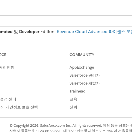
imited
및
Developer
Edition,
Revenue Cloud Advanced 라이센스 또는
필요한 사용자 권한
RCE
COMMUNITY
:
청구 관리자 권한 집합
 처리방침
AppExchange
한을 결정하는 방법을 보여주는 두 가지 예를 살펴봅니다.
Salesforce 관리자
Salesforce 개발자
Trailhead
 설정 센터
교육
어야 하는 날짜를 정의하는 공식적인 협약입니다.
의 개인정보 보호 선택
신뢰
 찾아서 선택합니다.
© Copyright 2026, Salesforce.com Inc. All rights reserved. 여러 등
.
사업자 등록번호 : 120-86-92851 , 대표자 : 벤슨웡 세일즈포스 코리아 서울특