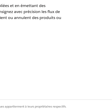
liées et en émettant des
signez avec précision les flux de
fient ou annulent des produits ou
un coût par modèle de transaction
otre chargé de compte Salesforce.
 chargé de compte Salesforce pour
lisateur des opérations de
es appartiennent à leurs propriétaires respectifs.