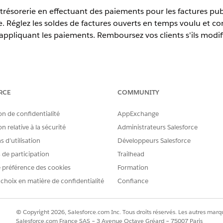
résorerie en effectuant des paiements pour les factures pub
 Réglez les soldes de factures ouverts en temps voulu et con
n appliquant les paiements. Remboursez vos clients s'ils modi
erience
RCE
COMMUNITY
prise
,
Unlimited
et
Développeur
avec Revenue Cloud
on de confidentialité
AppExchange
esforce est disponible avec
la licence Revenue Cloud Billing
, avec 
n relative à la sécurité
Administrateurs Salesforce
t natives et Bring Your Own. Pour plus d'informations, contactez v
 d’utilisation
Développeurs Salesforce
Revenue Cloud Billing au plus tard en juillet 2025, contactez votre
s de participation
Trailhead
nts Salesforce à votre licence existante.
 préférence des cookies
Formation
un utilisateur disposant de l’ensemble d’autorisations Uti
 choix en matière de confidentialité
Confiance
ents dans
la Gestion du
revenu.
© Copyright 2026, Salesforce.com Inc. Tous droits réservés. Les autres marqu
Salesforce.com France SAS – 3 Avenue Octave Gréard – 75007 Paris