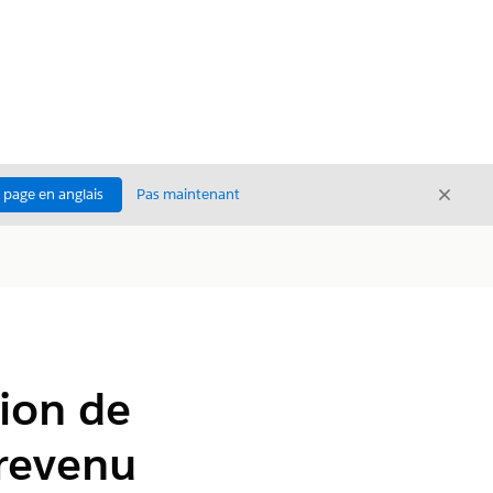
Ferme
a page en anglais
Pas maintenant
Fermer
ion de
revenu