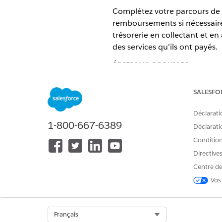
Complétez votre parcours de t
remboursements si nécessaire.
trésorerie en collectant et e
des services qu'ils ont payés.
ÉDITIONS REQUISES
Disponible avec : Lightning Exp
SALESFO
Disponible avec : Éditions
Entre
Déclarati
1-800-667-6389
La fonctionnalité Paiements Sal
Déclaratio
pour les passerelles de paiemen
Conditions
Si vous avez acheté la licence 
Directive
ajouter la fonctionnalité Paieme
Centre de
Ce diagramme montre comment 
Vos
paiement peut utiliser Paiem
Select Org
Français