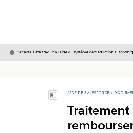
Fermer
Ce texte a été traduit à l’aide du système de traduction automatiq
AIDE DE SALESFORCE
DOCUME
Vous êtes ici :
Afficher la table des matières
Traitement
remboursem