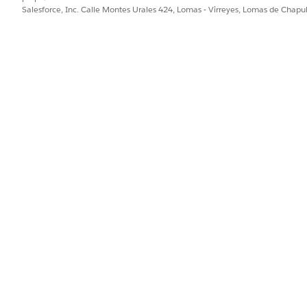
API
Salesforce, Inc. Calle Montes Urales 424, Lomas - Virreyes, Lomas de Chap
API de ventas de pago
Para automatizar el proc
un flujo personalizado y ut
API de autorización de pago
s
API de reversión de autoriza
API de captura de pagos
API para tokenizar métodos 
Crear API de Programador d
ores de pagos
Actualizar API de Programad
 partida de factura
API de aplicación de part
Para automatizar este paso
utilice la
acción Aplicar p