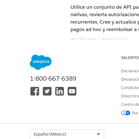
Utilice un conjunto de API pa
nativas, revierta autorizacio
recurrentes. Cree y actualic
pagos ad hoc y reembolsar a s
EDICIONES NECESARIAS
Disponible en: Lightning Experi
SALESFO
Disponible en: Ediciones
Enterp
Declaraci
1-800-667-6389
La función Salesforce Payments
Declaraci
pasarelas de pago nativas y Br
Condicio
Si adquirió la licencia Revenue
Directric
agregar la función Salesforce Pa
Centro de
Sus
Para procesar pagos y emitir ree
Select Org
Español (México)