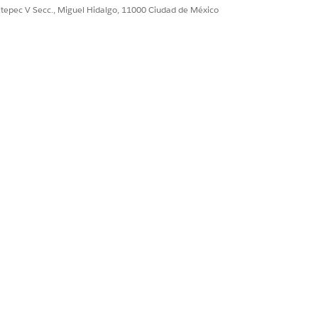
ultepec V Secc., Miguel Hidalgo, 11000 Ciudad de México
esamiento de pagos ad hoc, cree
ilice la
acción Venta de pago
.
ción
de pago
e pagos
or de pagos
ida de pago
, cree un flujo personalizado y
ago
.