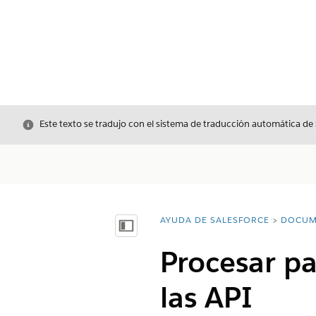
Cerrar
Este texto se tradujo con el sistema de traducción automática de
AYUDA DE SALESFORCE
DOCUM
Usted está aquí:
Mostrar índice de materias
Procesar pa
las API