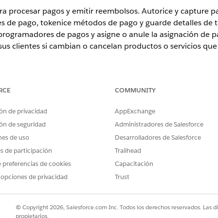
ra procesar pagos y emitir reembolsos. Autorice y capture p
nes de pago, tokenice métodos de pago y guarde detalles de 
e programadores de pagos y asigne o anule la asignación de
us clientes si cambian o cancelan productos o servicios qu
ence
RCE
COMMUNITY
rise
,
Unlimited
y
Developer
Edition con Revenue Cloud
ón de privacidad
AppExchange
 está disponible con
la licencia Revenue Cloud Billing
, con un cost
ón de seguridad
Administradores de Salesforce
ing Your Own. Haga contacto con su ejecutivo de cuenta de Salesfo
nes de uso
Desarrolladores de Salesforce
 Cloud Billing en julio de 2025 o antes, haga contacto con su ejecu
es de participación
Trailhead
yments a su licencia existente.
 preferencias de cookies
Capacitación
 opciones de privacidad
Trust
PERMISOS DE USUARIO NECESARIOS
mbolsos utilizando las API:
Conjunto de permisos Usuar
© Copyright 2026, Salesforce.com Inc. Todos los derechos reservados. Las d
propietarios.