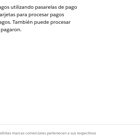
agos utilizando pasarelas de pago
tarjetas para procesar pagos
 pagos. También puede procesar
e pagaron.
o por modelo de transacción para
rce para obtener más información.
tivo de cuentas de Salesforce para
io de operaciones de pago
istintas marcas comerciales pertenecen a sus respectivos