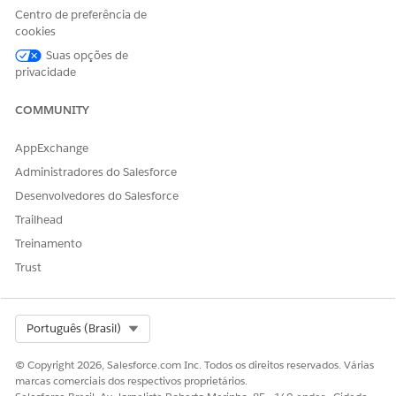
Centro de preferência de
PERMISSÕES DE USUÁRIO NECESSÁRIAS
cookies
Suas opções de
Para processar pagamentos
Conjunto de permissões de
privacidade
e emitir reembolsos usando
Usuário de operações de
APIs:
pagamento
COMMUNITY
META
API
AppExchange
Processar pagamentos ad
API de venda de pagamento
Administradores do Salesforce
hoc
Para automatizar o
Desenvolvedores do Salesforce
processamento de
Trailhead
pagamentos ad hoc, crie um
Treinamento
fluxo personalizado e use a
ação Pagamento venda
.
Trust
Autorizar pagamentos
API de autorização de
pagamento
Select Org
Português (Brasil)
Reverter a autorização de
API de reversão de
pagamentos
autorização
© Copyright 2026, Salesforce.com Inc. Todos os direitos reservados. Várias
marcas comerciais dos respectivos proprietários.
Capturar pagamentos
API de Captura de