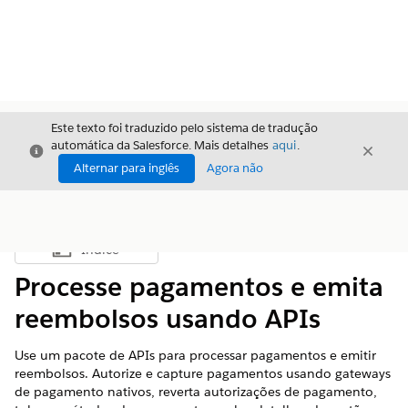
Este texto foi traduzido pelo sistema de tradução
automática da Salesforce. Mais detalhes
aqui
.
Fechar
Fecha
Fechar
Alternar para inglês
Agora não
Índice
Mostrar índice
Processe pagamentos e emita
reembolsos usando APIs
Use um pacote de APIs para processar pagamentos e emitir
reembolsos. Autorize e capture pagamentos usando gateways
de pagamento nativos, reverta autorizações de pagamento,