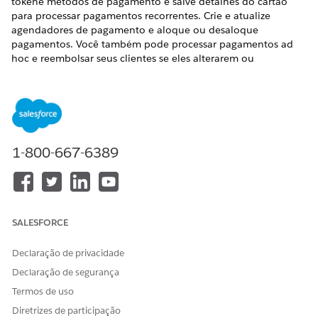
tokene métodos de pagamento e salve detalhes do cartão
para processar pagamentos recorrentes. Crie e atualize
agendadores de pagamento e aloque ou desaloque
pagamentos. Você também pode processar pagamentos ad
hoc e reembolsar seus clientes se eles alterarem ou
cancelarem produtos ou serviços pelos quais pagaram.
EDIÇÕES OBRIGATÓRIAS
Disponível em: Lightning Experience
1-800-667-6389
Disponível em: Edições
Enterprise
,
Unlimited
e
Developer
com Revenue Cloud
O recurso Pagamentos do Salesforce está disponível com
a
licença Revenue Cloud Billing
, com um custo por modelo
de transação para os gateways de pagamento nativos e
SALESFORCE
Traga seu próprio. Entre em contato com seu executivo de
conta do Salesforce para obter mais informações.
Declaração de privacidade
Se você comprou a licença do Revenue Cloud Billing em
Declaração de segurança
julho de 2025 ou antes, entre em contato com seu
Termos de uso
executivo de conta do Salesforce para adicionar o recurso
Pagamentos do Salesforce à sua licença existente.
Diretrizes de participação