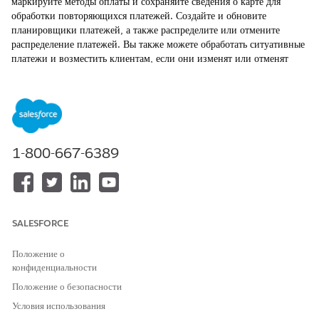
маркируйте методы оплаты и сохраняйте сведения о карте для
обработки повторяющихся платежей. Создайте и обновите
планировщики платежей, а также распределите или отмените
распределение платежей. Вы также можете обработать ситуативные
платежи и возместить клиентам, если они изменят или отменят
оплаченные ими продукты или услуги.
ТРЕБУЕМЫЕ ВЕРСИИ
Доступно в версиях: Lightning Experience
1-800-667-6389
Доступно в версиях:
Enterprise
,
Unlimited
и
Developer
Edition с Revenue Cloud
Функция Salesforce Payments доступна с
лицензией Revenue
Cloud Billing
, стоимость одной модели транзакции для
собственных шлюзов оплаты и шлюзов Bring Your Own.
SALESFORCE
Дополнительную информацию можно получить у менеджера по
работе с клиентами Salesforce.
Положение о
конфиденциальности
Если вы приобрели лицензию Revenue Cloud Billing в июле
2025 года или ранее, обратитесь к менеджеру по работе с
Положение о безопасности
клиентами Salesforce для добавления функции Salesforce
Условия использования
Payments к существующей лицензии.