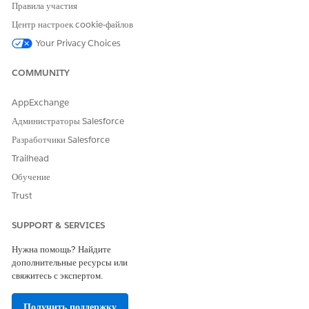
Правила участия
НЕОБХОДИМЫЕ ПОЛНОМОЧИЯ ПОЛЬЗОВАТЕЛЯ
Центр настроек cookie-файлов
Your Privacy Choices
Для обработки платежей и
Набор полномочий
выдачи возмещений
пользователя платежных
посредством API:
операций
COMMUNITY
AppExchange
ЦЕЛЬ
API
Администраторы Salesforce
Обработка ситуативных
API продаж оплаты
платежей
Разработчики Salesforce
Чтобы автоматизировать
Trailhead
обработку ситуативных
платежей, создайте
Обучение
настраиваемый поток и
Trust
используйте
действие
«Продажа оплаты
».
SUPPORT & SERVICES
Авторизация платежей
API авторизации оплаты
Нужна помощь? Найдите
дополнительные ресурсы или
Отмена авторизации платежей
Authorization Reversal API
свяжитесь с экспертом.
Сбор авторизованных
API сбора оплаты
платежей
Получить поддержку