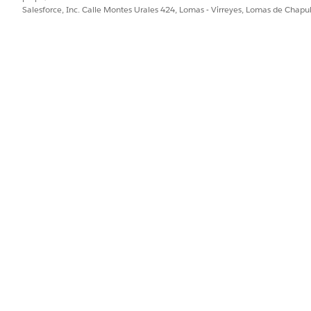
 un perfil para definir la configuración predeterminada par
Salesforce, Inc. Calle Montes Urales 424, Lomas - Virreyes, Lomas de Chap
ntras que otras eligen utilizar perfiles incluidos con Salesfor
lo pueden tener un perfil, pero pueden tener varios conjunt
cturación por persona
a por usuarios que tienen diferentes funciones y experienci
 permisos específicos que describen las responsabilidades 
 parte de la licencia de conjunto de permisos Usuario de fa
de Billing está incluido en las licencias de conjunto de permis
CONJUNTO DE PERMISOS
PERM
Administrador de facturación
Asign
factu
entid
gener
regis
uración
Usuario de operaciones de facturación
Progr
decla