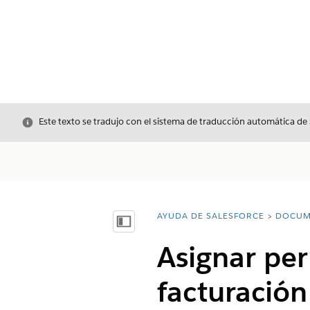
Cerrar
Este texto se tradujo con el sistema de traducción automática de
AYUDA DE SALESFORCE
DOCUM
Usted está aquí:
Mostrar índice de materias
Asignar per
facturación