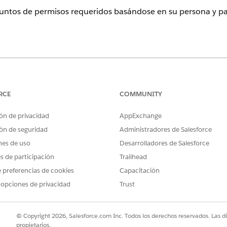
juntos de permisos requeridos basándose en su persona y par
ence
rise
,
Unlimited
y
Developer
con
Gestión de ingresos
RCE
COMMUNITY
cialista en cobros y recuperación de facturación, el conju
isos Usuario de operaciones de pago solo están disponibles
ón de privacidad
AppExchange
u ejecutivo de cuenta de Salesforce para obtener más inform
ón de seguridad
Administradores de Salesforce
nes de uso
Desarrolladores de Salesforce
de permisos están disponibles con
la licencia
Revenue Mana
es de participación
Trailhead
g
.
 preferencias de cookies
Capacitación
 opciones de privacidad
Trust
para Facturación en
Gestión de ingresos
. A continuación asig
© Copyright 2026, Salesforce.com Inc. Todos los derechos reservados. Las d
arle a planificar, utilice la tabla de conjuntos de permisos
propietarios.