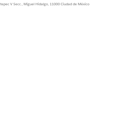
a usuarios. Algunas organizaciones
ultepec V Secc., Miguel Hidalgo, 11000 Ciudad de México
ce.
os de permisos asignados.
a. Los conjuntos de permisos
de cada usuario. Todos estos
cturación. El conjunto de permisos
os Billing y Billing Advanced.
ISOS
e permisos, configure políticas de
ración, tratamiento de facturación,
ades legales, numeración secuencial,
e extractos de cuentas y gestione
tros predeterminados.
ame ejecuciones de facturas, genere
raciones de cuentas y gestione