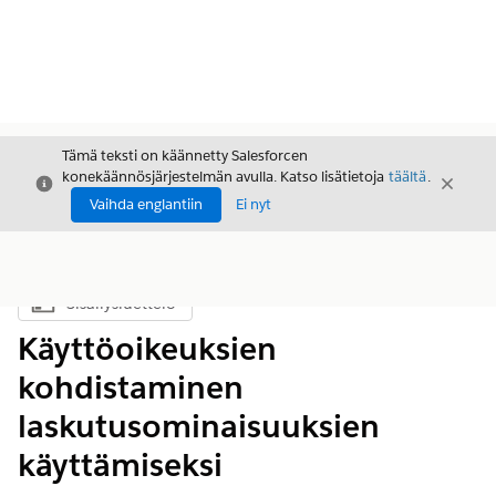
Tämä teksti on käännetty Salesforcen
konekäännösjärjestelmän avulla. Katso lisätietoja
täältä
.
Sulje
Sulje
Sulje
Vaihda englantiin
Ei nyt
Sisällysluettelo
Näytä sisällysluettelo
Käyttöoikeuksien
kohdistaminen
laskutusominaisuuksien
käyttämiseksi