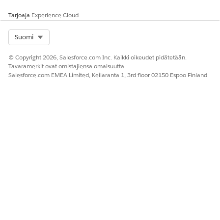
HENKILÖKUVA
KÄYTTÖOIKEUSM
KÄYTTÖOIKEUDET
Tarjoaja
Experience Cloud
ÄÄRITYS
Select Org
Suomi
Laskutuksen
Laskutuksen
Kohdista
pääkäyttäjä
pääkäyttäjä
käyttöoikeuksia,
© Copyright 2026, Salesforce.com Inc. Kaikki oikeudet pidätetään.
määritä
Tavaramerkit ovat omistajiensa omaisuutta.
laskutuskäytäntöj
Salesforce.com EMEA Limited, Keilaranta 1, 3rd floor 02150 Espoo Finland
ä, laskutuksen
käsittelyä,
lakisääteisiä
yksiköitä,
sarjanumerointia,
luo
tilinlausuntoja ja
hallitse
oletustietueita.
Laskutustoimintoj
Laskutustoimintoj
Ajoita laskujen
en käyttäjä
en käyttäjä
suorituskertoja,
luo tililausumia ja
hallitse laskuihin
liittyviä
toimintoja.