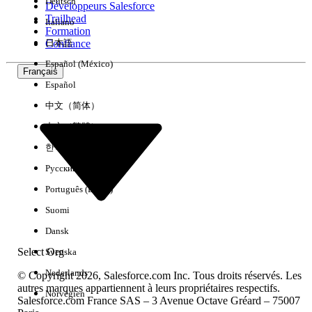
Deutsch
Développeurs Salesforce
Trailhead
Italiano
Expérience
Formation
Confiance
日本語
Español (México)
Français
Español
Effacer tout
Terminé
中文（简体）
中文（繁體）
한국어
Русский
Português (Brasil)
Suomi
Dansk
Select Org
Svenska
Nederlands
© Copyright 2026, Salesforce.com Inc. Tous droits réservés. Les
autres marques appartiennent à leurs propriétaires respectifs.
Norvégien
Salesforce.com France SAS – 3 Avenue Octave Gréard – 75007
Aucun résultat