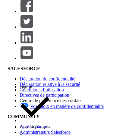
Filtres (0)
SÉLECTIONNER DES FILTRES
Ajouter
Gamme de produits
Impact des fonctionnalités
SALESFORCE
Déclaration de confidentialité
Déclaration relative à la sécurité
English
Conditions d’utilisation
Directives de participation
Centre de préférence des cookies
Vos choix en matière de confidentialité
Edition
COMMUNITY
AppExchange
Select Org
Français
Administrateurs Salesforce