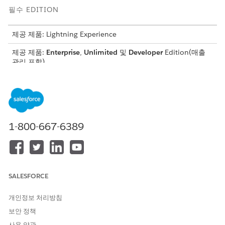
필수 EDITION
제공 제품: Lightning Experience
제공 제품:
Enterprise
,
Unlimited
및
Developer
Edition(
매출
관리
포함)
청구 수금 및 복구 전문가 권한 집합, 결제 관리자 권한 집합 및
결제 운영 사용자 권한 집합은
매출 관리
청구 라이센스
에서만 사
용할 수 있습니다. 자세한 내용은 Salesforce 계정 담당자에게 문
의하십시오.
1-800-667-6389
기타 모든 권한 집합은
Revenue Management
Advanced 라이
센스 또는
Revenue Management
Billing 라이센스
에서 사용할
수 있습니다.
사용자 및 프로필 만들기
SALESFORCE
시작하려면
매출 관리
에서 청구에 대한 사용자를 만듭니다. 그런 다
개인정보 처리방침
음, 사용자에게 적절한 권한 집합을 할당합니다. 계획에 도움이 되
도록 청구에 대한 권한 집합 테이블을 사용합니다. 사용자를 만들
보안 정책
때 프로필을 할당해야만 사용자의 기본 설정을 정의할 수 있습니다.
사용 약관