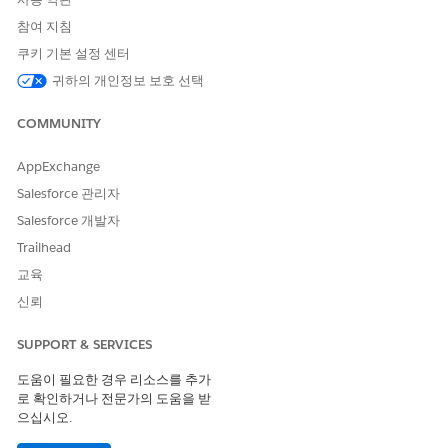
일부 조직은 자체 프로필을 만들고, 다른 조직은 Salesforce에 포함
참여 지침
된 프로필을 사용하도록 선택합니다.
쿠키 기본 설정 센터
사용자는 프로필을 하나만 가질 수 있지만, 할당된 여러 권한 집합
을 가질 수 있습니다.
귀하의 개인정보 보호 선택
페르소나별 청구 권한 집합
COMMUNITY
청구는 역할 및 전문 지식이 다른 사용자가 관리합니다. 페르소나를
AppExchange
기반으로 하는 권한 집합은 각 사용자의 책임을 간략하게 보여주는
Salesforce 관리자
특정 권한을 결합합니다. 모든 권한 집합은 청구 사용자 권한 집합
라이센스의 일부입니다. 청구 고객 서비스 사용자 권한 집합은 청구
Salesforce 개발자
및 청구 고급 권한 집합 라이센스 모두에 포함되어 있습니다.
Trailhead
교육
페르소나
권한 집합
권한
신뢰
청구 관리자
청구 관리자
권한을 할당하고,
청구 정책, 청구 처
SUPPORT & SERVICES
리, 법인, 순차 번호
지정, 계정 내역서
도움이 필요한 경우 리소스를 추가
를 생성하고, 기본
로 확인하거나 전문가의 도움을 받
레코드를 관리합니
으십시오.
다.