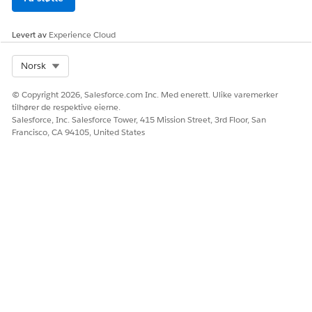
faktureringspolicy
er,
faktureringsbehan
Levert av
Experience Cloud
dling, juridiske
enheter,
sekvensiell
Select Org
Norsk
nummerering,
generer
© Copyright 2026, Salesforce.com Inc. Med enerett. Ulike varemerker
kontoposter og
tilhører de respektive eierne.
behandle
Salesforce, Inc. Salesforce Tower, 415 Mission Street, 3rd Floor, San
standardposter.
Francisco, CA 94105, United States
Faktureringsopera
Faktureringsopera
Planlegg
sjonsbruker
sjonsbruker
fakturakjøringer,
generer
kontoposter og
behandle
fakturarelaterte
operasjoner.
Fakturer til
Fakturer til
Generer fakturaer
kundeservicebruk
kundeservicebruk
på forespørsel for
er
er
kontoer og
transaksjoner,
suspendere og