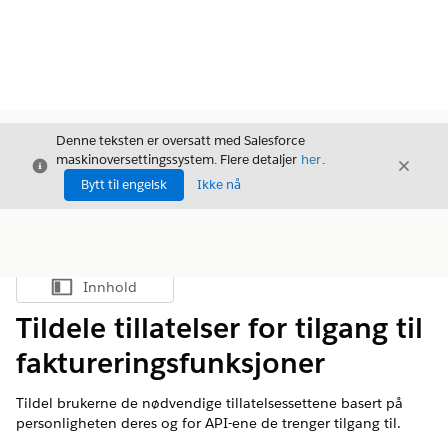
Denne teksten er oversatt med Salesforce
maskinoversettingssystem. Flere detaljer
her
.
Avslutt
Avslut
Avslutt
Bytt til engelsk
Ikke nå
Innhold
Vis innholdsfortegnelse
Tildele tillatelser for tilgang til
faktureringsfunksjoner
Tildel brukerne de nødvendige tillatelsessettene basert på
personligheten deres og for API-ene de trenger tilgang til.