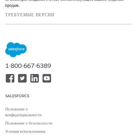
продаж.
ТРЕБУЕМЫЕ ВЕРСИИ
Доступно в версиях: Lightning Experience
Доступно в версиях:
Enterprise
Edition,
Unlimited
Edition и
Developer
Edition с лицензией
Revenue Cloud Advanced
или лицензией Revenue Cloud Billing
1-800-667-6389
НЕОБХОДИМЫЕ ПОЛНОМОЧИЯ ПОЛЬЗОВАТЕЛЯ
Для создания политик
Набор полномочий
выставления счета, процедур и
администратора выставления
элементов лечения:
счета
SALESFORCE
ИЛИ
Набор полномочий
Положение о
пользователя операций
конфиденциальности
выставления счета
Положение о безопасности
Условия использования
Создание политик выставления счета