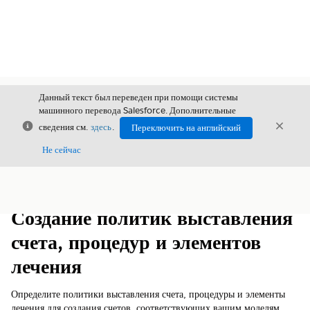
Данный текст был переведен при помощи системы
машинного перевода Salesforce. Дополнительные
Закрыть
Закры
сведения см.
здесь
.
Переключить на английский
Закрыт
Не сейчас
Содержание
Показать содержание
Создание политик выставления
счета, процедур и элементов
лечения
Определите политики выставления счета, процедуры и элементы
лечения для создания счетов, соответствующих вашим моделям