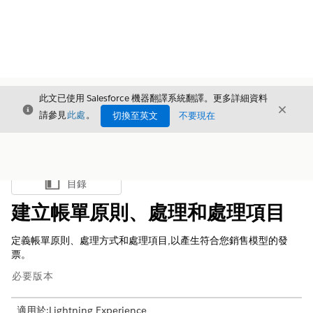
此文已使用 Salesforce 機器翻譯系統翻譯。更多詳細資料
結束
結束
結束
請參見
此處
。
切換至英文
不要現在
目錄
顯示目錄
建立帳單原則、處理和處理項目
定義帳單原則、處理方式和處理項目,以產生符合您銷售模型的發
票。
必要版本
適用於:Lightning Experience