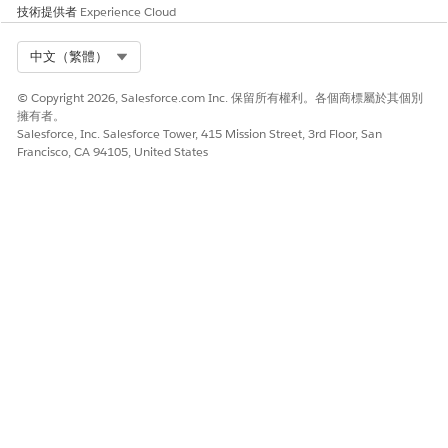
多個帳單處理方式會分組以建立帳單原則。
技術提供者
Experience Cloud
選取法律實體。
選取「
草稿
」作為「狀態」。
Select Org
中文（繁體）
只有在沒有相關啟用中帳單處理項目時,您才能在「草稿」狀態
建立帳單處理。
© Copyright 2026, Salesforce.com Inc. 保留所有權利。各個商標屬於其個別
擁有者。
視需要輸入描述。
Salesforce, Inc. Salesforce Tower, 415 Mission Street, 3rd Floor, San
如果您不想為與帳單處理方式相關的訂單項目建立帳單排程,請
Francisco, CA 94105, United States
選取「
是
」作為「從帳單中排除」值。
請儲存您的變更。
建立帳單處理方式後,請建立並啟用相關的
帳單處理項目
。
建立帳單處理項目
帳單處理項目定義訂單項目的總金額在訂單項目生命週期之間散佈
至帳單排程的方式。
您只能為每個帳單處理方式建立一個帳單處理項目。
進入 App Launcher,尋找並選取「
帳單處理項目
」。
按一下「
新增
」。
輸入帳單處理項目的名稱。
選取帳單處理項目的帳單處理方式。