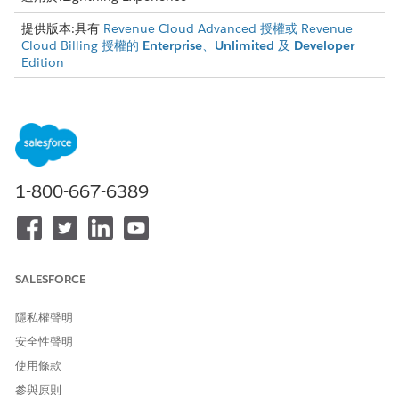
提供版本:具有
Revenue Cloud Advanced 授權或 Revenue
Cloud Billing 授權的
Enterprise
、
Unlimited
及
Developer
Edition
需要的使用者權限
若要建立帳單原則、治療和治
「帳單管理員」權限集
療項目:
或
1-800-667-6389
「帳單作業使用者」權限集
建立帳單原則
帳單原則是一組帳單處理方式,包含用於建立產生發票的帳單排程的
SALESFORCE
規則。帳單原則會連結至產品,並套用至產生的訂單產品項目。
進入 App Launcher,尋找並選取「
帳單原則
」。
隱私權聲明
按一下「
新增
」。
安全性聲明
輸入帳單原則的名稱。
使用條款
選取「
草稿
」作為狀態。
參與原則
只有在沒有相關啟用中帳單處理常式時,您才能建立狀態為「草