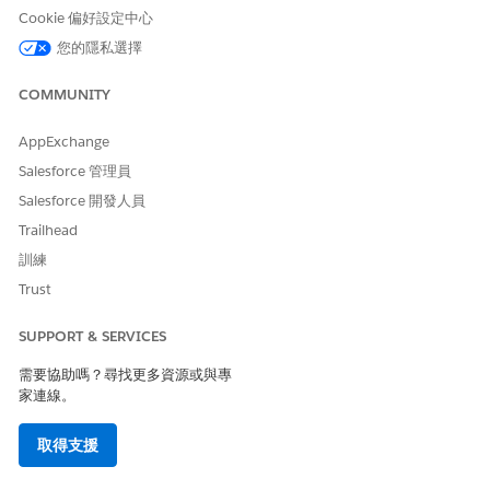
稿」的帳單原則。
Cookie 偏好設定中心
選取您要如何將帳單處理方式指派給與帳單原則相關聯的訂單項
您的隱私選擇
目。
若要使用「預設帳單處理」欄位中提及的帳單處理方式,請選
COMMUNITY
取「
預設值
」。
若要使用相關訂單產品的帳單處理方式,請選取「
手動
」。
AppExchange
若要使用法律實體的帳單處理方式,請選取「
法律實體」。
Salesforce 管理員
選取預設的帳單處理方式。
Salesforce 開發人員
若要啟用帳單原則,您必須定義預設的帳單處理方式。
Trailhead
視需要輸入描述。
請儲存您的變更。
訓練
Trust
建立帳單原則後,請建立相關的
帳單處理方式
。
SUPPORT & SERVICES
建立帳單處理方式
帳單處理是決定訂單項目帳單方式的一組規則。
需要協助嗎？尋找更多資源或與專
家連線。
進入 App Launcher,尋找並選取「
帳單處理方式
」。
按一下「
新增
」。
取得支援
輸入帳單處理方式的名稱。
選取帳單處理方式的帳單原則。