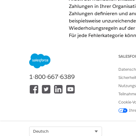
Zahlungen in Ihrer Organisati
Zahlungen definieren und an
beispielsweise unzureichende
Wiederholungsregeln auf der
Für jede Fehlerkategorie könn
kann, die fehlgeschlagene Za
Wiederholungsversuchen festl
SALESFO
Zahlungsanforderung als fehl
ERFORDERLICHE EDITIONEN
Datensch
1-800-667-6389
Sicherhei
Verfügbarkeit: Lightning Experi
Nutzungs
Verfügbarkeit:
Enterprise
,
Unlim
Teilnahme
Ihrem Salesforce-Kundenbeauft
Cookie-Vo
Ihr
Wichtige Begriffe
Im Folgenden finden Sie einig
Select Org
Deutsch
für fehlgeschlagene Zahlung