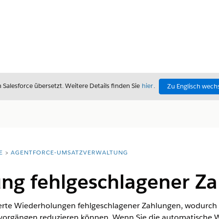
alesforce übersetzt. Weitere Details finden Sie
hier
.
Zu Englisch wech
E
AGENTFORCE-UMSATZVERWALTUNG
ng fehlgeschlagener Z
sierte Wiederholungen fehlgeschlagener Zahlungen, wodurch 
ovorgängen reduzieren können. Wenn Sie die automatische 