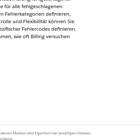
e für alle fehlgeschlagenen
 Fehlerkategorien definieren,
lle und Flexibilität können Sie
fischer Fehlercodes definieren.
men, wie oft Billing versuchen
 maximale Anzahl an
sweise versucht oder die
Weitere Informationen erhalten Sie von
 Zahlungsversuche und Regelsätzen
iedenen Marken sind Eigentum der jeweiligen Inhaber.
schland