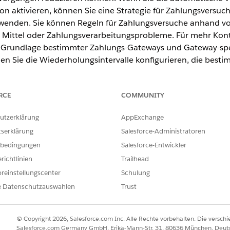
on aktivieren, können Sie eine Strategie für Zahlungsversuch
wenden. Sie können Regeln für Zahlungsversuche anhand von
 Mittel oder Zahlungsverarbeitungsprobleme. Für mehr Kontro
 Grundlage bestimmter Zahlungs-Gateways und Gateway-spezi
en Sie die Wiederholungsintervalle konfigurieren, die bestim
hlung erneut zu verarbeiten. Darüber hinaus können Sie die
egen, nach denen Billing entweder eine alternative Zahlung
RCE
COMMUNITY
geschlagen markiert.
utzerklärung
AppExchange
tserklärung
Salesforce-Administratoren
ence
bedingungen
Salesforce-Entwickler
ited
und
Developer
Edition mit
der Revenue Cloud Billing-Lizenz
. 
richtlinien
Trailhead
ragten.
reinstellungscenter
Schulung
e Datenschutzauswahlen
Trust
e wichtige Begriffe, die beim Konfigurieren von Regeln für
© Copyright 2026, Salesforce.com Inc. Alle Rechte vorbehalten. Die versch
Salesforce.com Germany GmbH, Erika-Mann-Str. 31, 80636 München, Deut
en verwendet werden.