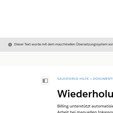
Schließen
Dieser Text wurde mit dem maschinellen Übersetzungssystem von S
SALESFORCE-HILFE
DOKUMENT
Sie befinden sich hier:
Inhalt anzeigen
Wiederholu
Billing unterstützt automati
Arbeit bei manuellen Inkass