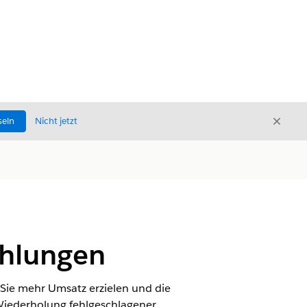
Schli
seln
Nicht jetzt
Schließ
ahlungen
Sie mehr Umsatz erzielen und die
Wiederholung fehlgeschlagener