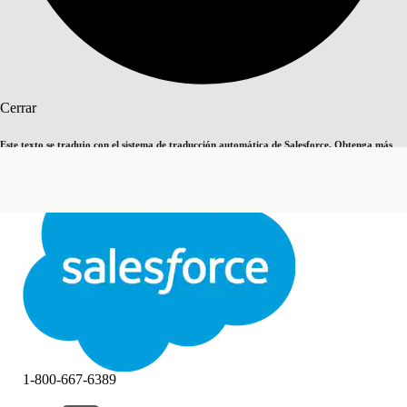
Buscar
Cerrar
Este texto se tradujo con el sistema de traducción automática de Salesforce. Obtenga más
Cambiar a inglés
Ahora no
detalles
aquí
.
Cerrar
Cerrar
1-800-667-6389