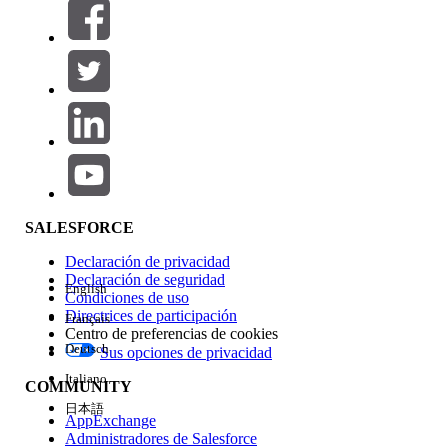
Filtros (0)
SELECCIONAR FILTROS
Agregar
Área de productos
Repercusión de función
SALESFORCE
Declaración de privacidad
Declaración de seguridad
English
Condiciones de uso
Directrices de participación
Français
Centro de preferencias de cookies
Deutsch
Sus opciones de privacidad
Edición
Italiano
COMMUNITY
日本語
AppExchange
Administradores de Salesforce