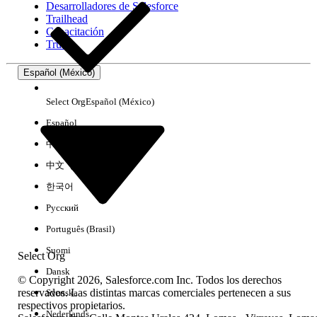
Desarrolladores de Salesforce
Trailhead
Experiencia
Capacitación
Trust
Español (México)
Borrar todo
Listo
Select Org
Español (México)
Español
中文（简体）
中文（繁體）
한국어
Русский
Português (Brasil)
Suomi
Select Org
Dansk
© Copyright 2026, Salesforce.com Inc. Todos los derechos
reservados. Las distintas marcas comerciales pertenecen a sus
Svenska
respectivos propietarios.
No hay resultados
Nederlands