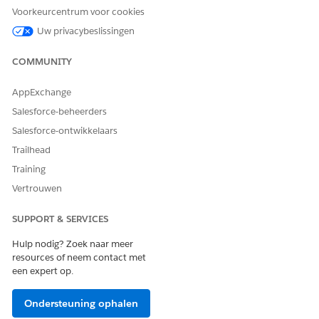
De valuta-ISO-code van de factuur waarnaar wordt
Voorkeurcentrum voor cookies
verwezen, en de betaling zijn verschillend.
Uw privacybeslissingen
COMMUNITY
HEEFT DIT ARTIKEL UW PROBLEEM OPGELOST?
AppExchange
Laat ons weten wat we kunnen doen om te verbeteren!
Salesforce-beheerders
Ja
Nee
Salesforce-ontwikkelaars
Trailhead
Training
Vertrouwen
SUPPORT & SERVICES
Hulp nodig? Zoek naar meer
resources of neem contact met
een expert op.
Ondersteuning ophalen