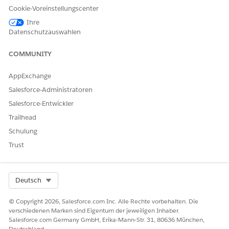
Cookie-Voreinstellungscenter
Anschließend aktiviert der Abrechnungsadministrator
Ihre
"Regelbasierte Kredit- und Zahlungsanträge".
Datenschutzauswahlen
COMMUNITY
AppExchange
Salesforce-Administratoren
Salesforce-Entwickler
Trailhead
Schulung
Trust
Select Org
Deutsch
Datensatzdetails
© Copyright 2026, Salesforce.com Inc. Alle Rechte vorbehalten. Die
Der Benutzer "Abrechnungsvorgänge" erstellt diese Datensätze
verschiedenen Marken sind Eigentum der jeweiligen Inhaber.
Salesforce.com Germany GmbH, Erika-Mann-Str. 31, 80636 München,
für seinen Kunden Acme Corp.
Deutschland