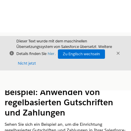
Dieser Text wurde mit dem maschinellen
Übersetzungssystem von Salesforce übersetzt. Weitere
Schließen
Schli
Details finden Sie
hier
.
Zu Englisch wechseln
Schließ
Nicht jetzt
Inhalt
Inhalt anzeigen
Beispiel: Anwenden von
regelbasierten Gutschriften
und Zahlungen
Sehen Sie sich ein Beispiel an, um die Einrichtung
regelbasierter Gutschriften und Zahlungen in Ihrer Salesforce-