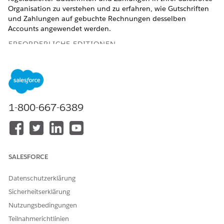
Organisation zu verstehen und zu erfahren, wie Gutschriften
und Zahlungen auf gebuchte Rechnungen desselben
Accounts angewendet werden.
ERFORDERLICHE EDITIONEN
Verfügbarkeit: Lightning Experience
Verfügbarkeit:
Enterprise
,
Unlimited
und
Developer
Edition
mit
der Revenue Cloud Billing-Lizenz
. Weitere
Informationen erhalten Sie von Ihrem Salesforce-
1-800-667-6389
Kundenbeauftragten.
Erste Einrichtung
Auf der Seite "Abrechnungseinstellungen" nimmt der
SALESFORCE
Abrechnungsadministrator die folgenden Auswahlen vor.
Datenschutzerklärung
Antragsreihenfolge: Credits zuerst
Zuteilungsregeln und Reihenfolge: Saldo abgleichen,
Sicherheitserklärung
Rechnungen mit dem höchsten Saldo priorisieren und
Nutzungsbedingungen
älteste Rechnungen priorisieren
Teilnahmerichtlinien
Kredit- und Zahlungsantragsebene: Rechnungsposten