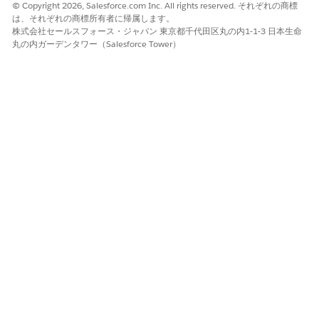
© Copyright 2026, Salesforce.com Inc. All rights reserved. それぞれの商標
アプリケーションランチャーで、[
Billing] を
検索して選択し、
は、それぞれの商標所有者に帰属します。
[
Accounts] を
クリックします。
株式会社セールスフォース・ジャパン 東京都千代田区丸の内1-1-3 日本生命
保存した支払方法を作成する取引先レコードを開きます。
丸の内ガーデンタワー（Salesforce Tower）
[保存済み支払方法] タブで、取引先から支払を受け取るために
使用する業者取引先を選択します。
同じ業者アカウントで異なる顧客アカウントの支払方法を保存
できます。
追加する支払方法 (クレジットカード、銀行口座、その他のサ
ードパーティ支払方法など) を選択し、必要な詳細を入力しま
す。
取引先の業者取引先と支払方法の組み合わせは一意である必要
があります。
必要に応じて、ネイティブ支払ゲートウェイの支払方法を取引
先のデフォルト支払方法として設定します。
作業内容を保存します。
保存した支払方法は、[保存済み支払方法] タブの [保存済み支払方
法] 関連リストに表示されます。
作成している保存済み支払方法の詳細が既存のレコードと同じ業
者アカウントと支払方法であり、カードの名前など、他の詳細へ
の変更が含まれている場合、既存の保存済み支払方法レコードの