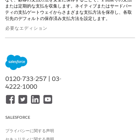
または定期的な支払を収集します。ネイティブまたはサードパー
ティの支払ゲートウェイからさまざまな支払方法を保存し、各取
引先のデフォルトの保存済み支払方法を設定します。
必要なエディション
使用可能なインターフェース: Lightning Experience
使用可能なエディション: Revenue Cloud 付属
の Enterprise
Edition、
Unlimited
Edition、および
Developer
Edition
Salesforce Payments機能は
Revenue Cloud Billingライセンス
0120-733-257 | 03-
で使用でき、ネイティブおよびBring Your Ownの両方の支払ゲ
ートウェイのトランザクション モデルあたりのコストが含まれ
4222-1000
ます。詳細は、Salesforce アカウントエグゼクティブにお問い
合わせください。
2025年7月以前にRevenue Cloud Billingライセンスを購入し
た場合は、Salesforceアカウント エグゼクティブに連絡して、
SALESFORCE
Salesforce Payments機能を既存のライセンスに追加してくだ
さい。
プライバシーに関する声明
セキュリティに関する声明
必要なユーザー権限