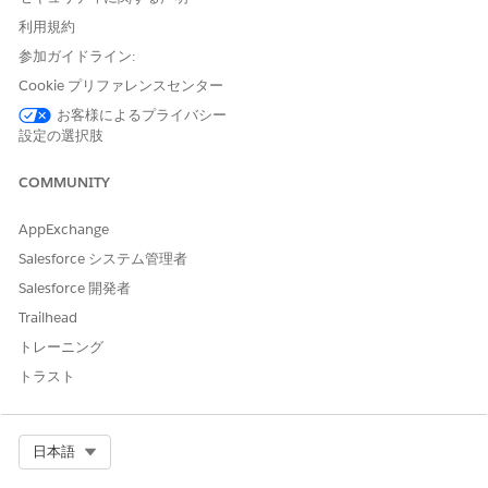
利用規約
保存済みの支払方法を作成す
「支払業務ユーザー」権限セ
参加ガイドライン:
る
ット
Cookie プリファレンスセンター
前提条件
お客様によるプライバシー
設定の選択肢
取引先の支払方法を保存する前に、次の手順を実行します。
COMMUNITY
設定手順
を完了します。
標準ユーザーが支払管理者が作成した業者取引先レコードを使
AppExchange
用して保存済み支払方法を作成できるようにするには、業者取
引先オブジェクトのデフォルトの
内部アクセス権
を [公開/参
Salesforce システム管理者
照のみ] に選択します。
Salesforce 開発者
[動的関連リスト – 1 つ] コンポーネントを取引先レコードの
Trailhead
[保存済み支払方法] タブに
追加し
、関連リストとして [保存済
み支払方法] を選択します。
トレーニング
トラスト
保存済み支払方法の作成
1 つの取引先に対して複数の支払方法を保存することも、異なる
Select Org
顧客取引先に対して同じ支払方法を保存することもできます。取
日本語
引先のデフォルト支払方法を設定することもできます。