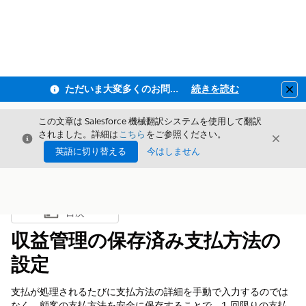
ただいま大変多くのお問い合わせをいただいており、ご連絡までにお時間を頂戴しております
続きを読む
Clo
この文章は Salesforce 機械翻訳システムを使用して翻訳
されました。詳細は
こちら
をご参照ください。
閉じる
閉じ
閉じる
英語に切り替える
今はしません
目次
目次を表示
収益管理の保存済み支払方法の
設定
支払が処理されるたびに支払方法の詳細を手動で入力するのでは
なく、顧客の支払方法を安全に保存することで、1 回限りの支払