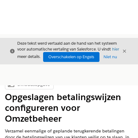
Deze tekst werd vertaald aan de hand van het systeem
voor automatische vertaling van Salesforce. U vindt
hier
Sluiten
Sluite
Sluiten
meer details.
Overschakelen op Engels
Niet nu
Inhoudsopgave
Inhoudsopgave weergeven
Opgeslagen betalingswijzen
configureren voor
Omzetbeheer
Verzamel eenmalige of geplande terugkerende betalingen
door de betalingswijzen van uw klanten veilig op te slaan, in