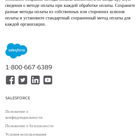
сведения о методе оплаты при каждой обработке оплаты. Сохраните
разные методы оплаты из собственных или сторонних шлюзов
оплаты и установите стандартный сохраненный метод оплаты для
каждой организации.
ТРЕБУЕМЫЕ ВЕРСИИ
Доступно в версиях: Lightning Experience
Доступно в версиях:
Enterprise
,
Unlimited
и
Developer
Edition с Revenue Cloud
1-800-667-6389
Функция Salesforce Payments доступна с
лицензией Revenue
Cloud Billing
, стоимость одной модели транзакции для
собственных шлюзов оплаты и шлюзов Bring Your Own.
Дополнительную информацию можно получить у менеджера по
SALESFORCE
работе с клиентами Salesforce.
Если вы приобрели лицензию Revenue Cloud Billing в июле
Положение о
2025 года или ранее, обратитесь к менеджеру по работе с
конфиденциальности
клиентами Salesforce для добавления функции Salesforce
Положение о безопасности
Payments к существующей лицензии.
Условия использования