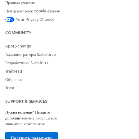
НЕОБХОДИМЫЕ ПОЛНОМОЧИЯ ПОЛЬЗОВАТЕЛЯ
Правила участия
Центр настроек cookie-файлов
Для создания сохраненных
Набор полномочий
методов оплаты:
пользователя платежных
Your Privacy Choices
операций
COMMUNITY
Предварительные требования
AppExchange
Прежде чем сохранить методы оплаты для организаций, выполните
Администраторы Salesforce
данные действия.
Разработчики Salesforce
Выполните
действия настройки
.
Trailhead
Чтобы разрешить стандартным пользователям создавать
сохраненные методы оплаты посредством записей торговых
Обучение
организаций, созданных администраторами оплаты, выберите
Trust
стандартный внутренний доступ объекта торговых организаций
к параметру «Общедоступный: только для чтения
».
SUPPORT & SERVICES
Добавьте компонент «Динамический связанный список —
единый»
во вкладку «Сохраненные методы оплаты» записей
Нужна помощь? Найдите
организаций и выберите «Сохраненные методы оплаты» в
дополнительные ресурсы или
свяжитесь с экспертом.
качестве связанного списка.
Создание сохраненных методов оплаты
Получить поддержку