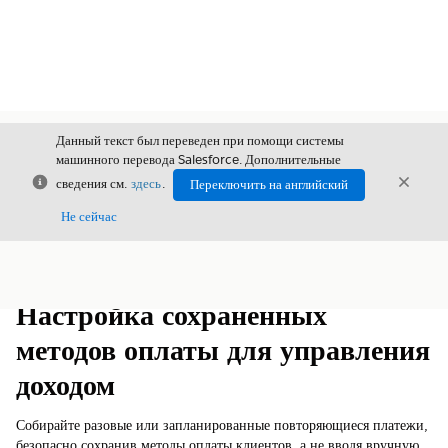
Данный текст был переведен при помощи системы
машинного перевода Salesforce. Дополнительные
Закрыть
Закры
сведения см.
здесь
.
Переключить на английский
Закрыт
Не сейчас
Содержание
Показать содержание
Настройка сохраненных
методов оплаты для управления
доходом
Собирайте разовые или запланированные повторяющиеся платежи,
безопасно сохранив методы оплаты клиентов, а не вводя вручную