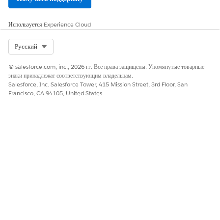
Вы можете сохранить несколько методов оплаты для одной
организации или сохранить один метод оплаты для разных
Используется
Experience Cloud
организаций-клиентов. Можно также установить стандартный
метод оплаты для организации.
Select Org
Русский
В средстве запуска приложений найдите и выберите
© salesforce.com, inc., 2026 гг. Все права защищены. Упомянутые товарные
«
Выставление счета
», а потом нажмите «
Организации
».
знаки принадлежат соответствующим владельцам.
Откройте запись организации, для которой вы хотите создать
Salesforce, Inc. Salesforce Tower, 415 Mission Street, 3rd Floor, San
сохраненный метод оплаты.
Francisco, CA 94105, United States
Во вкладке «Сохраненные методы оплаты» выберите
организацию-коммерсанта, которую нужно использовать для
получения платежей из организации.
Вы можете сохранить методы оплаты для разных организаций-
клиентов с одной торговой организацией.
Выберите нужный метод оплаты, например, кредитную карту,
банковский счет или любой другой сторонний метод оплаты, а
потом введите обязательные сведения.
Сочетание организации торгового представителя и метода
оплаты для организации должно быть уникальным.
По желанию, установите метод оплаты в собственном шлюзе
оплаты в качестве стандартного метода оплаты для