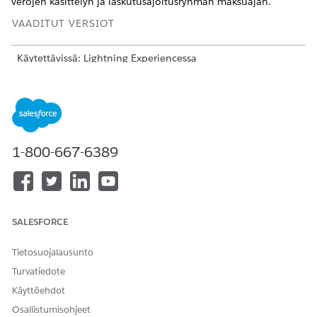
verojen käsittelyn ja laskutusajoitusryhmän maksuajan.
VAADITUT VERSIOT
Käytettävissä: Lightning Experiencessa
Käytettävissä:
Enterprise
-,
Unlimited
- ja
Developer
Edition -
versioissa, joissa on
Revenue Cloud Advanced- tai Revenue
Cloud Billing -lisenssi
TARVITTAVAT KÄYTTÖOIKEUDET
1-800-667-6389
Laskutusaikatauluryhmien
Billing Admin -
päivittäminen:
käyttöoikeusjoukko
OR
SALESFORCE
Billing Operations User -
käyttöoikeusjoukko
Tietosuojalausunto
Etsi ja avaa sovelluskäynnistimestä
laskutusajoitusryhmät
.
Turvatiedote
Avaa laskutusajoitusryhmän tietue, jonka haluat päivittää.
Käyttöehdot
Päivitä tarvittavat kentät.
Osallistumisohjeet
Tallenna työsi.