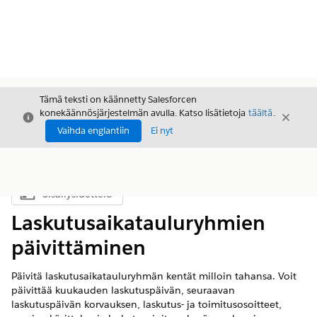
Tämä teksti on käännetty Salesforcen
konekäännösjärjestelmän avulla. Katso lisätietoja
täältä
.
Sulje
Sulje
Sulje
Vaihda englantiin
Ei nyt
Sisällysluettelo
Näytä sisällysluettelo
Laskutusaikatauluryhmien
päivittäminen
Päivitä laskutusaikatauluryhmän kentät milloin tahansa. Voit
päivittää kuukauden laskutuspäivän, seuraavan
laskutuspäivän korvauksen, laskutus- ja toimitusosoitteet,