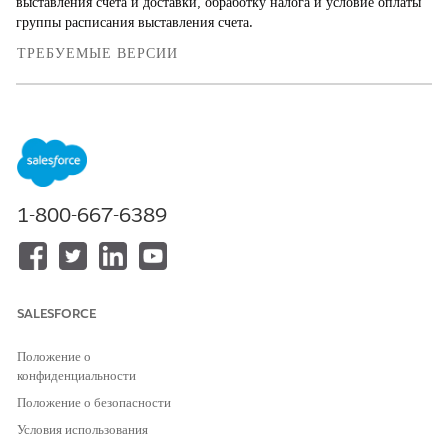
выставления счета и доставки, обработку налога и условие оплаты
группы расписания выставления счета.
ТРЕБУЕМЫЕ ВЕРСИИ
Доступно в версиях: Lightning Experience
Доступно в версиях:
Enterprise
Edition,
Unlimited
Edition и
Developer
Edition с лицензией
Revenue Cloud Advanced
или лицензией Revenue Cloud Billing
1-800-667-6389
НЕОБХОДИМЫЕ ПОЛНОМОЧИЯ ПОЛЬЗОВАТЕЛЯ
Для обновления групп
Набор полномочий
расписания выставления счета:
администратора выставления
счета
SALESFORCE
ИЛИ
Положение о
Набор полномочий
конфиденциальности
пользователя операций
выставления счета
Положение о безопасности
Условия использования
В средстве запуска приложений найдите и откройте «
Группы