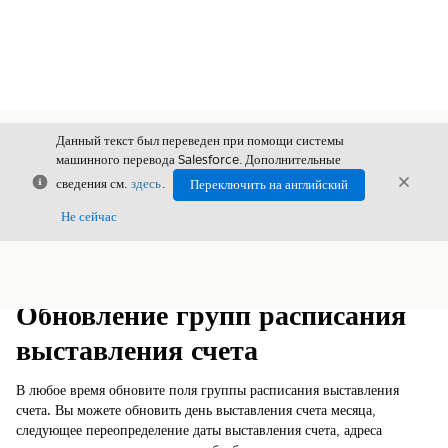
Данный текст был переведен при помощи системы
машинного перевода Salesforce. Дополнительные
Закрыть
Закры
сведения см.
здесь
.
Переключить на английский
Закрыт
Не сейчас
Содержание
Показать содержание
Обновление групп расписания
выставления счета
В любое время обновите поля группы расписания выставления
счета. Вы можете обновить день выставления счета месяца,
следующее переопределение даты выставления счета, адреса