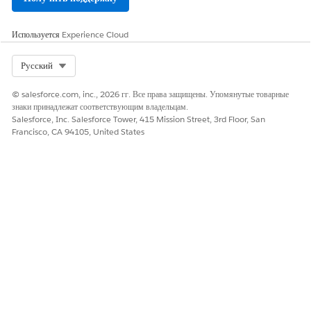
Используется
Experience Cloud
ЭТА СТАТЬЯ РЕШИЛА ВАШУ ПРОБЛЕМУ?
Select Org
Русский
Оставьте свой отзыв, чтобы мы могли стать лучше!
© salesforce.com, inc., 2026 гг. Все права защищены. Упомянутые товарные
Да
Нет
знаки принадлежат соответствующим владельцам.
Salesforce, Inc. Salesforce Tower, 415 Mission Street, 3rd Floor, San
Francisco, CA 94105, United States