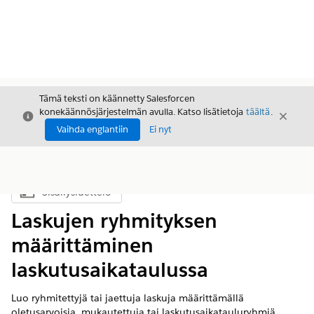
Tämä teksti on käännetty Salesforcen
konekäännösjärjestelmän avulla. Katso lisätietoja
täältä
.
Sulje
Sulje
Sulje
Vaihda englantiin
Ei nyt
Sisällysluettelo
Näytä sisällysluettelo
Laskujen ryhmityksen
määrittäminen
laskutusaikataulussa
Luo ryhmitettyjä tai jaettuja laskuja määrittämällä
oletusarvoisia, mukautettuja tai laskutusaikatauluryhmiä